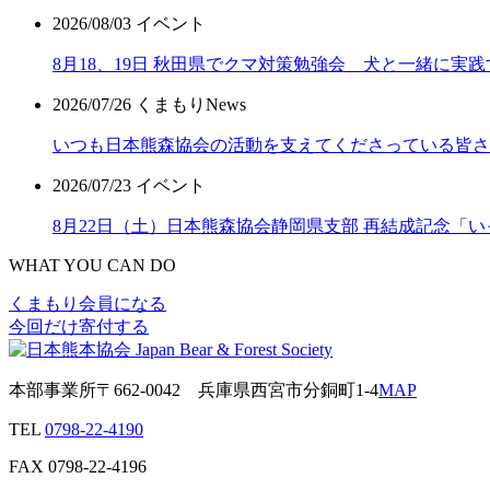
2026/08/03
イベント
8月18、19日 秋田県でクマ対策勉強会 犬と一緒に実践
2026/07/26
くまもりNews
いつも日本熊森協会の活動を支えてくださっている皆さ
2026/07/23
イベント
8月22日（土）日本熊森協会静岡県支部 再結成記念「
WHAT YOU CAN DO
くまもり会員になる
今回だけ寄付する
本部事業所
〒662-0042
兵庫県西宮市分銅町1-4
MAP
TEL
0798-22-4190
FAX
0798-22-4196