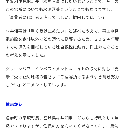
早坂利悦色麻町長「水を大事にしたいということで。今回の
この場所についても水源涵養ということでもありますし、
（事業者には）考え直してほしい、撤回してほしい」
村井知事は「重く受け止めたい」と述べたうえで、再エネ発
電施設を森林以外などの適地に誘導するため、２０２４年度
までの導入を目指している独自課税に触れ、抑止力になると
の考えを示しました。
グリーンパワーインベストメントはｋｈｂの取材に対し「真
摯に受け止め地域の皆さまにご理解頂けるよう引き続き努力
したい」とコメントしています。
熊森から
色麻町の早坂町長、宮城県村井知事、どちらも行政として当
然ではありますが、住民の方を向いてくださっており、勇気