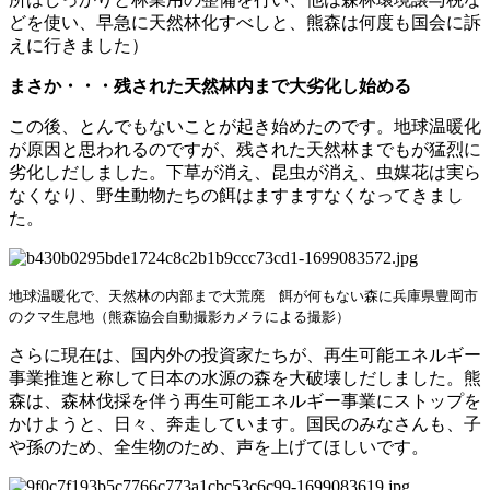
どを使い、早急に天然林化すべしと、熊森は何度も国会に訴
えに行きました）
まさか・・・残された天然林内まで大劣化し始める
この後、とんでもないことが起き始めたのです。地球温暖化
が原因と思われるのですが、残された天然林までもが猛烈に
劣化しだしました。下草が消え、昆虫が消え、虫媒花は実ら
なくなり、野生動物たちの餌はますますなくなってきまし
た。
地球温暖化で、天然林の内部まで大荒廃 餌が何もない森に
兵庫県豊岡市
のクマ生息地（熊森協会自動撮影カメラによる撮影）
さらに現在は、国内外の投資家たちが、再生可能エネルギー
事業推進と称して日本の水源の森を大破壊しだしました。熊
森は、森林伐採を伴う再生可能エネルギー事業にストップを
かけようと、日々、奔走しています。国民のみなさんも、子
や孫のため、全生物のため、声を上げてほしいです。