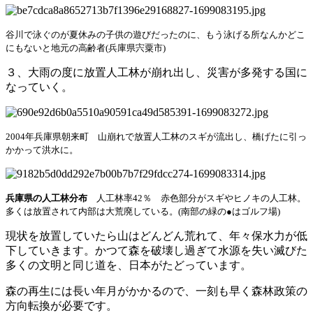
谷川で泳ぐのが夏休みの子供の遊びだったのに、もう泳げる所なんかどこ
にもないと地元の高齢者(兵庫県宍粟市)
３、大雨の度に放置人工林が崩れ出し、災害が多発する国に
なっていく。
2004年兵庫県朝来町 山崩れで放置人工林のスギが流出し、橋げたに引っ
かかって洪水に。
兵庫県の人工林分布
人工林率42％
赤色部分がスギやヒノキの人工林。
多くは放置されて内部は大荒廃している。(
南部の緑の●はゴルフ場)
現状を放置していたら山はどんどん荒れて、年々保水力が低
下していきます。かつて森を破壊し過ぎて水源を失い滅びた
多くの文明と同じ道を、日本がたどっています。
森の再生には長い年月がかかるので、一刻も早く森林政策の
方向転換が必要です。