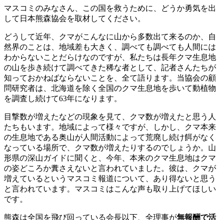
マスコミのみなさん、この国を救うために、どうか勇気を出
して日本熊森協会を取材してください。
どうして近年、クマがこんなに山から多数出て来るのか、自
然界のことは、地域差も大きく、調べても調べても人間には
わからないことだらけなのですが、私たちは長年クマ生息地
の山を歩き続けて調べてきた稀な者として、記者さんたちが
知っておかねばならないことを、全て語ります。当協会の顧
問研究者は、北海道を除く全国のクマ生息地を歩いて動植物
を調査し続けて63年になります。
目撃数が増えたなどの現象を見て、クマ数が増えたと思う人
たちもいます。地域によって様々ですが、しかし、クマ本来
の生息地である奥山が人間活動によって荒廃し続け餌がなく
なっている場所で、クマ数が増えたりするのでしょうか。山
形県の深山ガイドに聞くと、今年、本来のクマ生息地はクマ
の姿どころか糞さえないと言われていました。彼は、クマが
増えているというマスコミ報道について、あり得ないと思う
と言われています。マスコミはこんな声も取り上げてほしい
です。
熊森は全国を飛び回っている会長以下、全理事が
無報酬で活