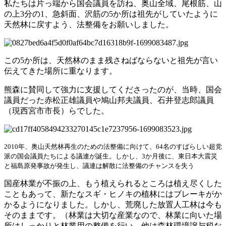
私たちは片っ端から国会議員を訪ね、奥山全域、尾根筋、山
の上3分の1、急斜面、沢筋の5か所は祖先がしていたように
天然林に戻すよう、法整備をお願いしました。
この5か所は、天然林のまま残さねばならないと祖先が言い
伝えてきた場所に重なります。
熊森に賛同して強力に支援してくださったのが、当時、国会
議員だった赤松正雄議員や鳩山邦夫議員、石井登志郎議員
（現西宮市市長）らでした。
2010年、奥山天然林再生のための法整備に向けて、64名のすばらしい超党
派の国会議員たちによる議連が誕生。
しかし、3か月後に、東日本大震災
と福島原発事故が発生し、議連は解散に
法整備のチャンスを失う
国産林業が不振の上、もう植えられるところは植え尽くした
こともあって、新たなスギ・ヒノキの植林にはブレーキがか
かるようになりました。しかし、荒廃した放置人工林は今も
そのままです。（林業は大切な産業なので、林業に向いた場
所はしっかりと林業用の整備を行い、他は森林環境譲与税な