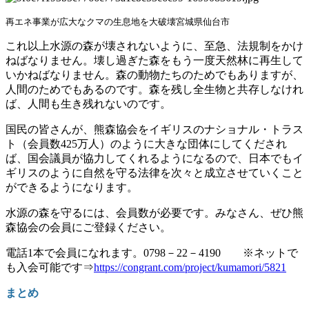
再エネ事業が広大なクマの生息地を大破壊
宮城県仙台市
これ以上水源の森が壊されないように、至急、法規制をかけ
ねばなりません。壊し過ぎた森をもう一度天然林に再生して
いかねばなりません。森の動物たちのためでもありますが、
人間のためでもあるのです。森を残し全生物と共存しなけれ
ば、人間も生き残れないのです。
国民の皆さんが、熊森協会をイギリスのナショナル・トラス
ト（会員数425万人）のように大きな団体にしてくだされ
ば、国会議員が協力してくれるようになるので、日本でもイ
ギリスのように自然を守る法律を次々と成立させていくこと
ができるようになります。
水源の森を守るには、会員数が必要です。みなさん、ぜひ熊
森協会の会員にご登録ください。
電話1本で会員になれます。0798－22－4190 ※ネットで
も入会可能です⇒
https://congrant.com/project/kumamori/5821
まとめ