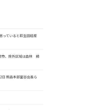
と思っていると萩生田経産
都市、除外区域は森林 締
2日 熊森本部室谷会長ら