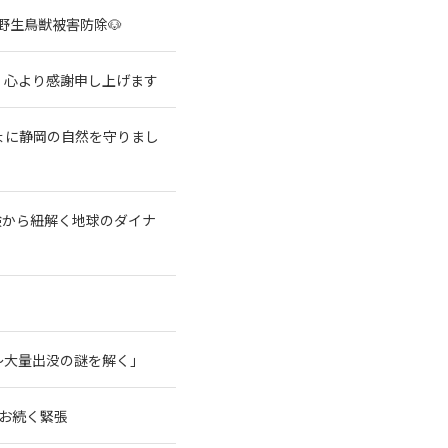
野生鳥獣被害防除🐶
、心より感謝申し上げます
ょに静岡の自然を守りまし
験から紐解く地球のダイナ
～大量出没の謎を解く」
なお続く緊張