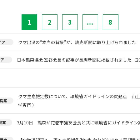
1
2
3
...
8
クマ出没の“本当の背景”が、読売新聞に取り上げられました
ィア
日本熊森協会 室谷会長の記事が長周新聞に掲載されました（20
ィア
クマ生息推定数について、環境省ガイドラインの問題点 山上
提案
学専門 ）
3月10日 熊森が花巻市猟友会長と共に環境省にガイドライン
提案
【北海道知事へ、再エネ規制条例の制定などを求める要望書
提案