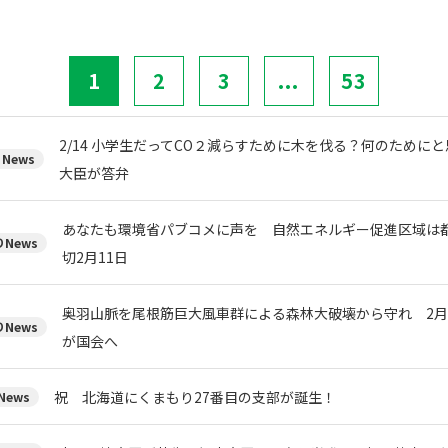
1
2
3
...
53
2/14 小学生だってCO２減らすために木を伐る？何のために
News
大臣が答弁
あなたも環境省パブコメに声を 自然エネルギー促進区域は
News
切2月11日
奥羽山脈を尾根筋巨大風車群による森林大破壊から守れ 2月
News
が国会へ
祝 北海道にくまもり27番目の支部が誕生！
ews