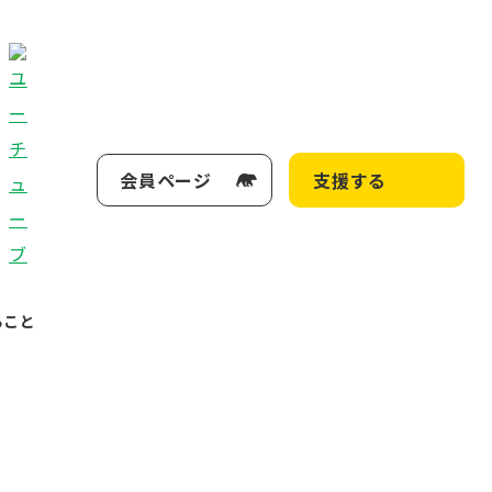
会員ページ
支援する
ること