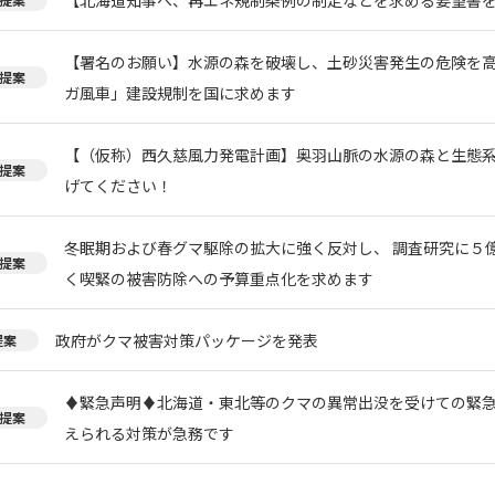
【署名のお願い】水源の森を破壊し、土砂災害発生の危険を
提案
ガ風車」建設規制を国に求めます
【（仮称）西久慈風力発電計画】奥羽山脈の水源の森と生態
提案
げてください！
冬眠期および春グマ駆除の拡大に強く反対し、 調査研究に５
提案
く喫緊の被害防除への予算重点化を求めます
政府がクマ被害対策パッケージを発表
提案
♦️緊急声明♦️北海道・東北等のクマの異常出没を受けての緊
提案
えられる対策が急務です