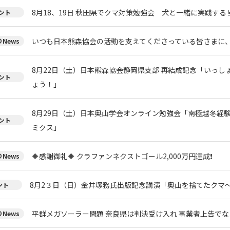
8月18、19日 秋田県でクマ対策勉強会 犬と一緒に実践する 
ント
いつも日本熊森協会の活動を支えてくださっている皆さまに
News
8月22日（土）日本熊森協会静岡県支部 再結成記念「いっし
ント
ょう！」
8月29日（土）日本奥山学会オンライン勉強会「南極越冬経
ント
ミクス」
🔶感謝御礼🔶 クラファンネクストゴール2,000万円達成❗
News
8月2３日（日）金井塚務氏出版記念講演「奥山を捨てたクマ
ント
平群メガソーラー問題 奈良県は判決受け入れ 事業者上告で
News