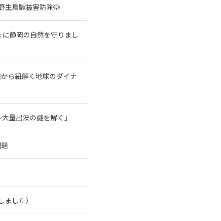
野生鳥獣被害防除🐶
ょに静岡の自然を守りまし
験から紐解く地球のダイナ
～大量出没の謎を解く」
問題
了しました）