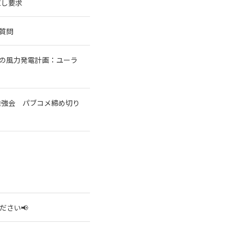
直し要求
質問
基の風力発電計画：ユーラ
勉強会 パブコメ締め切り
ださい📢