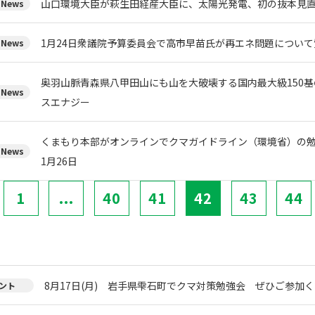
山口環境大臣が萩生田経産大臣に、太陽光発電、初の抜本見
News
1月24日衆議院予算委員会で高市早苗氏が再エネ問題について
News
奥羽山脈青森県八甲田山にも山を大破壊する国内最大級150
News
スエナジー
くまもり本部がオンラインでクマガイドライン（環境省）の
News
1月26日
1
...
40
41
42
43
44
8月17日(月) 岩手県雫石町でクマ対策勉強会 ぜひご参加く
ント