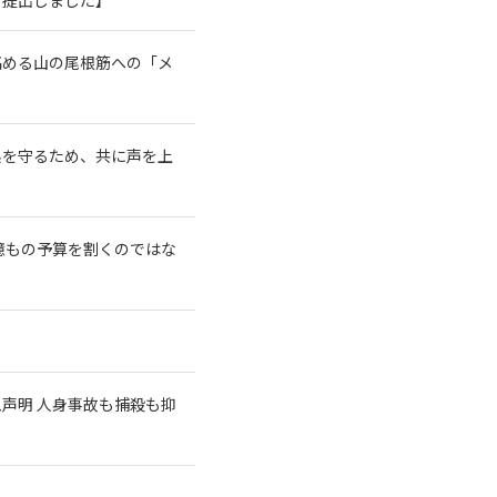
高める山の尾根筋への「メ
系を守るため、共に声を上
億もの予算を割くのではな
急声明 人身事故も捕殺も抑