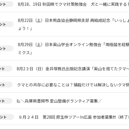
8月18、19日 秋田県でクマ対策勉強会 犬と一緒に実践する 
ント
8月22日（土）日本熊森協会静岡県支部 再結成記念「いっし
ント
ょう！」
8月29日（土）日本奥山学会オンライン勉強会「南極越冬経
ント
ミクス」
8月2３日（日）金井塚務氏出版記念講演「奥山を捨てたクマ
ント
クマとの共存に必要なことは？捕殺だけでは解決しないクマ
ント
🙋＼兵庫県豊岡市 里山整備ボランティア募集／
ント
８月２４日 第28回 原生林ツアーIn広島 参加者募集❗❗（終
ント