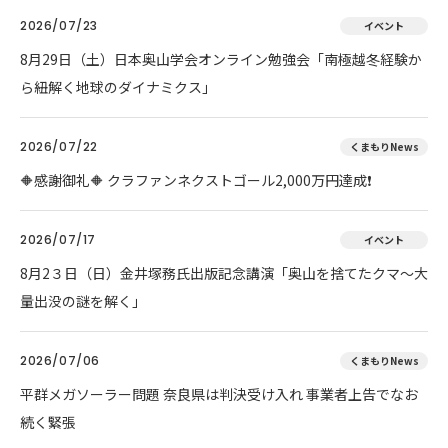
2026/07/23
イベント
8月29日（土）日本奥山学会オンライン勉強会「南極越冬経験か
ら紐解く地球のダイナミクス」
2026/07/22
くまもりNews
🔶感謝御礼🔶 クラファンネクストゴール2,000万円達成❗
2026/07/17
イベント
8月2３日（日）金井塚務氏出版記念講演「奥山を捨てたクマ～大
量出没の謎を解く」
2026/07/06
くまもりNews
平群メガソーラー問題 奈良県は判決受け入れ 事業者上告でなお
続く緊張