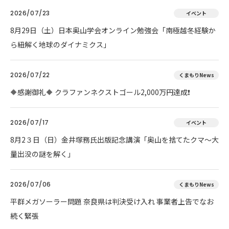
2026/07/23
イベント
8月29日（土）日本奥山学会オンライン勉強会「南極越冬経験か
ら紐解く地球のダイナミクス」
2026/07/22
くまもりNews
🔶感謝御礼🔶 クラファンネクストゴール2,000万円達成❗
2026/07/17
イベント
8月2３日（日）金井塚務氏出版記念講演「奥山を捨てたクマ～大
量出没の謎を解く」
2026/07/06
くまもりNews
平群メガソーラー問題 奈良県は判決受け入れ 事業者上告でなお
続く緊張