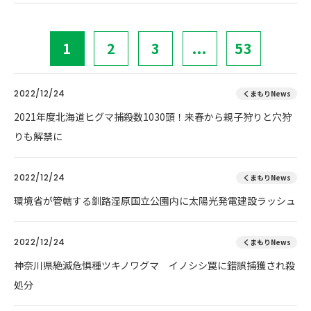
1
2
3
...
53
2022/12/24
くまもりNews
2021年度北海道ヒグマ捕殺数1030頭！来春から親子狩りと穴狩
りも解禁に
2022/12/24
くまもりNews
環境省が管轄する釧路湿原国立公園内に太陽光発電建設ラッシュ
2022/12/24
くまもりNews
神奈川県絶滅危惧種ツキノワグマ イノシシ罠に錯誤捕獲され殺
処分