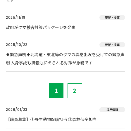
ます
2025/11/18
要望・提案
政府がクマ被害対策パッケージを発表
2025/10/22
要望・提案
♦️緊急声明♦️北海道・東北等のクマの異常出没を受けての緊急声
明 人身事故も捕殺も抑えられる対策が急務です
1
2
2026/01/23
採用情報
【職員募集】①野生動物保護担当 ②森林保全担当