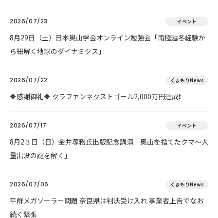
2026/07/23
イベント
8月29日（土）日本奥山学会オンライン勉強会「南極越冬経験か
ら紐解く地球のダイナミクス」
2026/07/22
くまもりNews
🔶感謝御礼🔶 クラファンネクストゴール2,000万円達成❗
2026/07/17
イベント
8月2３日（日）金井塚務氏出版記念講演「奥山を捨てたクマ～大
量出没の謎を解く」
2026/07/06
くまもりNews
平群メガソーラー問題 奈良県は判決受け入れ 事業者上告でなお
続く緊張