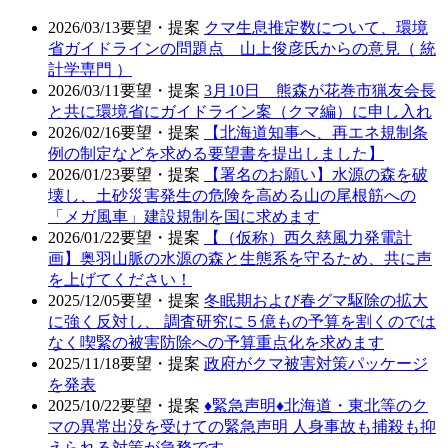
2026/03/13
要望・提案
クマ生息推定数について、環境
省ガイドラインの問題点 山上俊彦氏からの意見（ 統
計学専門 ）
2026/03/11
要望・提案
3月10日 熊森が花巻市猟友会長
と共に環境省にガイドライン案（クマ編）に申し入れ
2026/02/16
要望・提案
【北海道知事へ、再エネ規制条
例の制定などを求める要望書を提出しました】
2026/01/23
要望・提案
【署名のお願い】水源の森を破
壊し、土砂災害発生の危険を高める山の尾根筋への
「メガ風車」建設規制を国に求めます
2026/01/22
要望・提案
【（仮称）西久慈風力発電計
画】奥羽山脈の水源の森と生態系を守るため、共に声
を上げてください！
2025/12/05
要望・提案
冬眠期および春グマ駆除の拡大
に強く反対し、 調査研究に５億もの予算を割くのでは
なく喫緊の被害防除への予算重点化を求めます
2025/11/18
要望・提案
政府がクマ被害対策パッケージ
を発表
2025/10/22
要望・提案
♦️緊急声明♦️北海道・東北等のク
マの異常出没を受けての緊急声明 人身事故も捕殺も抑
えられる対策が急務です