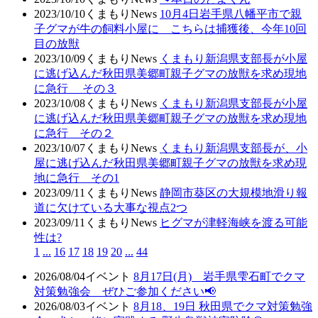
2023/10/10
くまもりNews
10月4日岩手県八幡平市で親
子グマが牛の飼料小屋に こちらは捕獲後、今年10回
目の放獣
2023/10/09
くまもりNews
くまもり新潟県支部長が小屋
に逃げ込んだ秋田県美郷町親子グマの放獣を求め現地
に急行 その３
2023/10/08
くまもりNews
くまもり新潟県支部長が小屋
に逃げ込んだ秋田県美郷町親子グマの放獣を求め現地
に急行 その２
2023/10/07
くまもりNews
くまもり新潟県支部長が、小
屋に逃げ込んだ秋田県美郷町親子グマの放獣を求め現
地に急行 その1
2023/09/11
くまもりNews
静岡市葵区の大規模地滑り報
道に欠けている大事な視点2つ
2023/09/11
くまもりNews
ヒグマが津軽海峡を渡る可能
性は?
1
...
16
17
18
19
20
...
44
2026/08/04
イベント
8月17日(月) 岩手県雫石町でクマ
対策勉強会 ぜひご参加ください📢
2026/08/03
イベント
8月18、19日 秋田県でクマ対策勉強