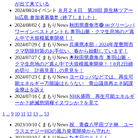
が出て来ている
2024/08/24
イベント
８月２４日 第28回 原生林ツアー
In広島 参加者募集❗❗（終了しました）
2024/08/02
くまもりNews
秋田県鹿角市🔴 ㈱グリーンパ
ワーインベストメントも 奥羽山脈・クマ生息地のど真
ん中で大規模風車開発！！
2024/07/29
くまもりNews
兵庫県本部：2024年度豊岡市
クマ防除対策のお手伝い、春から始動しています！
2024/07/27
くまもりNews
🌟秋田県鹿角市 奥羽山脈・
クマ生息地のど真ん中で大規模風車開発！！8月2日締
め切り 計画見直しの意見を！
2024/07/23
くまもりNews
ヨーロッパなどでは、再生可
能エネルギー万能論はもうない 青山議員再エネ賦課
金廃止を訴え
2024/07/16
くまもりNews
NHK盛岡 再生可能エネルギ
ーか？絶滅危惧種イヌワシか？を見て
1
...
9
10
11
12
13
...
53
2023/10/10
くまもりNews
祝 青森八甲田ブナ林 ユー
ラスエナジーHDの風力発電開発から守れた
2023/10/10
くまもりNews
🐾本日のとよくん