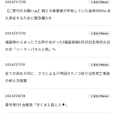
2024/07/05
くまもりNews
【ご寄付のお願い🙏】再エネ事業者が所有していた森林996ha 永
久保全するために緊急購入❗❗
2024/07/02
くまもりNews
福島県からまっとうな声があがった❗福島民報6月30日玄侑宗久氏
の文「ソーラーパネルと熊」🐾
2024/07/01
くまもりNews
全ての命を大切に クマによる八甲田タケノコ採り女性死亡事故
の終え方提案
2024/06/28
くまもりNews
夏号発行❗️ 会報誌「🐻くまと森と人🌳」