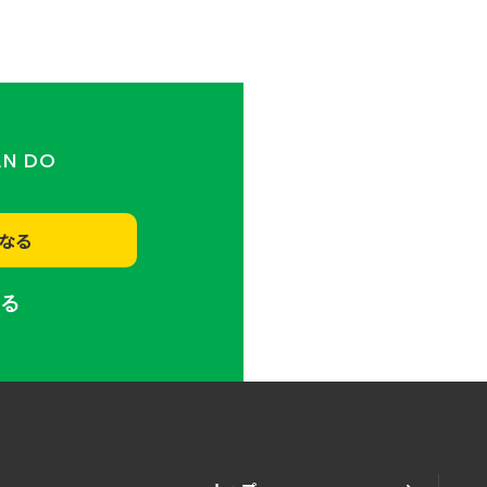
AN DO
なる
する