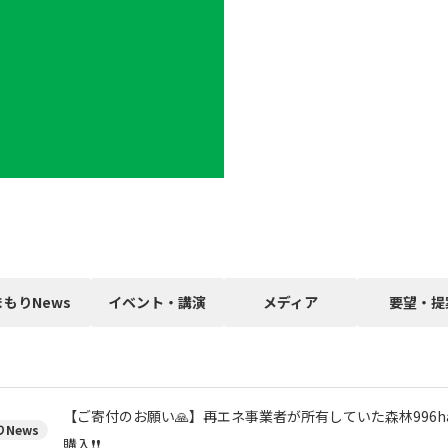
まもりNews
イベント・講演
メディア
要望・提
【ご寄付のお願い🙏】再エネ事業者が所有していた森林996h
News
購入❗❗