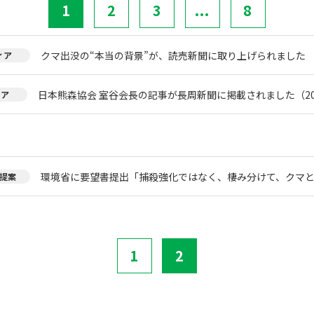
1
2
3
...
8
クマ出没の“本当の背景”が、読売新聞に取り上げられました
ィア
日本熊森協会 室谷会長の記事が長周新聞に掲載されました（20
ィア
環境省に要望書提出「捕殺強化ではなく、棲み分けて、クマ
提案
1
2
。