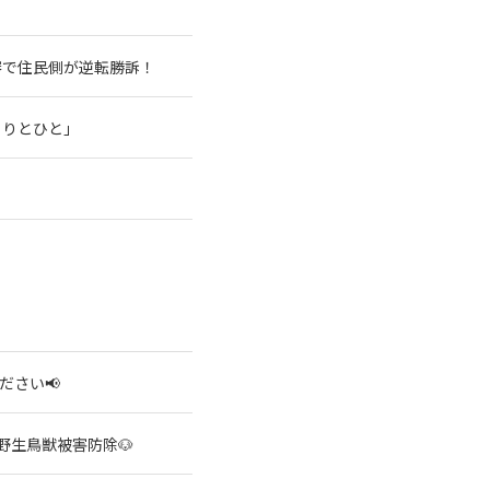
審で住民側が逆転勝訴！
もりとひと」
ださい📢
野生鳥獣被害防除🐶