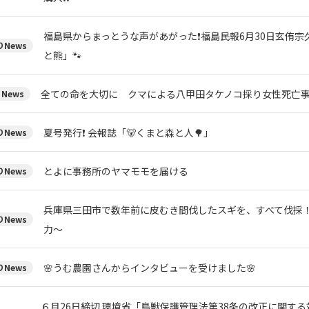
福島県からまっとうな声があがった❗福島民報6月30日玄侑
News
と熊」🐾
全ての命を大切に クマによる八甲田タケノコ採り女性死亡
News
夏号発行❗️ 会報誌「🐻くまと森と人🌳」
News
とよに事務所のヤマモモを届ける
News
兵庫県三田市で数年前に皮むき間伐したスギを、すべて伐採
News
力～
🌸うむ農園さんからインタビューを受けました🌸
News
６月26日締切 環境省「鳥獣保護管理法第38条の改正に関す