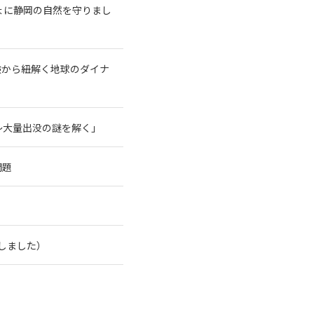
ょに静岡の自然を守りまし
験から紐解く地球のダイナ
～大量出没の謎を解く」
問題
了しました）