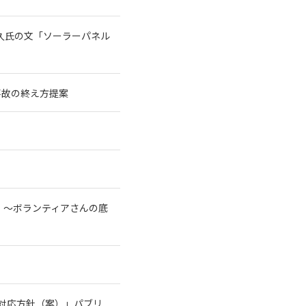
宗久氏の文「ソーラーパネル
事故の終え方提案
！～ボランティアさんの底
る対応方針（案）」パブリ