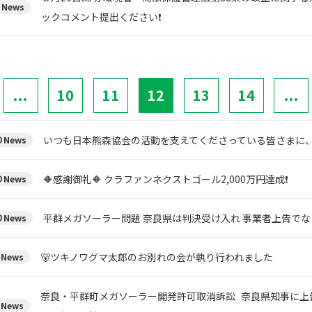
News
ックコメント提出ください❗
...
10
11
12
13
14
...
いつも日本熊森協会の活動を支えてくださっている皆さまに
News
🔶感謝御礼🔶 クラファンネクストゴール2,000万円達成❗
News
平群メガソーラー問題 奈良県は判決受け入れ 事業者上告で
News
🐻ツキノワグマ太郎のお別れの会が執り行われました
News
奈良・平群町メガソーラー開発許可取消訴訟 奈良県知事に上
News