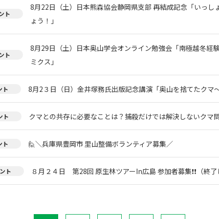
8月22日（土）日本熊森協会静岡県支部 再結成記念「いっし
ント
ょう！」
8月29日（土）日本奥山学会オンライン勉強会「南極越冬経
ント
ミクス」
8月2３日（日）金井塚務氏出版記念講演「奥山を捨てたクマ
ント
クマとの共存に必要なことは？捕殺だけでは解決しないクマ
ント
🙋＼兵庫県豊岡市 里山整備ボランティア募集／
ント
８月２４日 第28回 原生林ツアーIn広島 参加者募集❗❗（終
ント