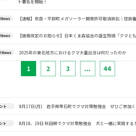
ト署名を開始！
【速報】奈良・平群町メガソーラー開発許可取消訴訟｜控訴
News
【価格改定のお知らせ】日本くま森協会の誕生物語「クマと
News
2025年の東北地方におけるクマ大量出没は何だったのか
News
1
2
3
...
44
8月17日(月) 岩手県雫石町でクマ対策勉強会 ぜひご参加く
ント
8月18、19日 秋田県でクマ対策勉強会 犬と一緒に実践する 
ント