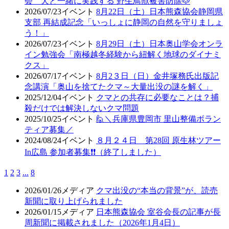
会 犬と一緒に実践する 野生鳥獣被害防除🐶
2026/07/23
イベント
8月22日（土）日本熊森協会静岡県
支部 再結成記念「いっしょに静岡の自然を守りましょ
う！」
2026/07/23
イベント
8月29日（土）日本奥山学会オンラ
イン勉強会「南極越冬経験から紐解く地球のダイナミ
クス」
2026/07/17
イベント
8月2３日（日）金井塚務氏出版記
念講演「奥山を捨てたクマ～大量出没の謎を解く」
2025/12/04
イベント
クマとの共存に必要なことは？捕
殺だけでは解決しないクマ問題
2025/10/25
イベント
🙋＼兵庫県豊岡市 里山整備ボラン
ティア募集／
2024/08/24
イベント
８月２４日 第28回 原生林ツアー
In広島 参加者募集❗❗（終了しました）
1
2
3
...
8
2026/01/26
メディア
クマ出没の“本当の背景”が、読売
新聞に取り上げられました
2026/01/15
メディア
日本熊森協会 室谷会長の記事が長
周新聞に掲載されました（2026年1月4日）