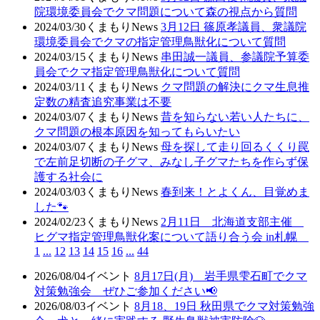
院環境委員会でクマ問題について森の視点から質問
2024/03/30
くまもりNews
3月12日 篠原孝議員、衆議院
環境委員会でクマの指定管理鳥獣化について質問
2024/03/15
くまもりNews
串田誠一議員、参議院予算委
員会でクマ指定管理鳥獣化について質問
2024/03/11
くまもりNews
クマ問題の解決にクマ生息推
定数の精査追究事業は不要
2024/03/07
くまもりNews
昔を知らない若い人たちに、
クマ問題の根本原因を知ってもらいたい
2024/03/07
くまもりNews
母を探して走り回るくくり罠
で左前足切断の子グマ、みなし子グマたちを作らず保
護する社会に
2024/03/03
くまもりNews
春到来！とよくん、目覚めま
した🐾
2024/02/23
くまもりNews
2月11日 北海道支部主催
ヒグマ指定管理鳥獣化案について語り合う会 in札幌
1
...
12
13
14
15
16
...
44
2026/08/04
イベント
8月17日(月) 岩手県雫石町でクマ
対策勉強会 ぜひご参加ください📢
2026/08/03
イベント
8月18、19日 秋田県でクマ対策勉強