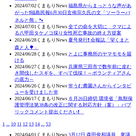
2024/07/02
くまもりNews
福島県からまっとうな声があ
がった❗福島民報6月30日玄侑宗久氏の文「ソーラーパ
ネルと熊」🐾
2024/07/01
くまもりNews
全ての命を大切に クマによ
る八甲田タケノコ採り女性死亡事故の終え方提案
2024/06/28
くまもりNews
夏号発行❗️ 会報誌「🐻くまと
森と人🌳」
2024/06/28
くまもりNews
とよに事務所のヤマモモを届
ける
2024/06/27
くまもりNews
兵庫県三田市で数年前に皮む
き間伐したスギを、すべて伐採！～ボランティアさん
の底力～
2024/06/26
くまもりNews
🌸うむ農園さんからインタビ
ューを受けました🌸
2024/06/17
くまもりNews
６月26日締切 環境省「鳥獣保
護管理法第38条の改正に関する対応方針（案）」パブ
リックコメント提出ください❗
1
...
10
11
12
13
14
...
53
2024/04/01
くまもりNews
3月12日 森田俊和議員、衆議