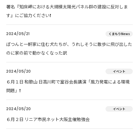
署名『知床岬における大規模太陽光パネル群の建設に反対しま
す』にご協力ください❗
2024/05/21
くまもりNews
ぽつんと一軒家に住む犬たちが、うれしそうに散歩に飛び出した
のに家の前で動かなくなった訳
2024/05/20
イベント
６月１日 和歌山 日高川町で室谷会長講演「風力発電による環境
問題」❗
2024/05/20
イベント
６月２日 リニア市民ネット大阪主催勉強会