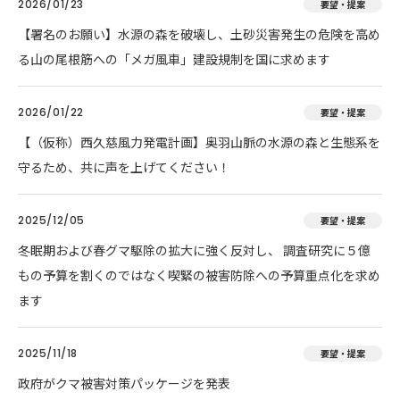
2026/01/23
要望・提案
【署名のお願い】水源の森を破壊し、土砂災害発生の危険を高め
る山の尾根筋への「メガ風車」建設規制を国に求めます
2026/01/22
要望・提案
【（仮称）西久慈風力発電計画】奥羽山脈の水源の森と生態系を
守るため、共に声を上げてください！
2025/12/05
要望・提案
冬眠期および春グマ駆除の拡大に強く反対し、 調査研究に５億
もの予算を割くのではなく喫緊の被害防除への予算重点化を求め
ます
2025/11/18
要望・提案
政府がクマ被害対策パッケージを発表