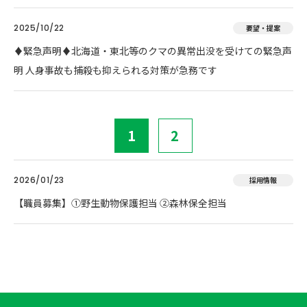
2025/10/22
要望・提案
♦️緊急声明♦️北海道・東北等のクマの異常出没を受けての緊急声
明 人身事故も捕殺も抑えられる対策が急務です
1
2
2026/01/23
採用情報
【職員募集】①野生動物保護担当 ②森林保全担当