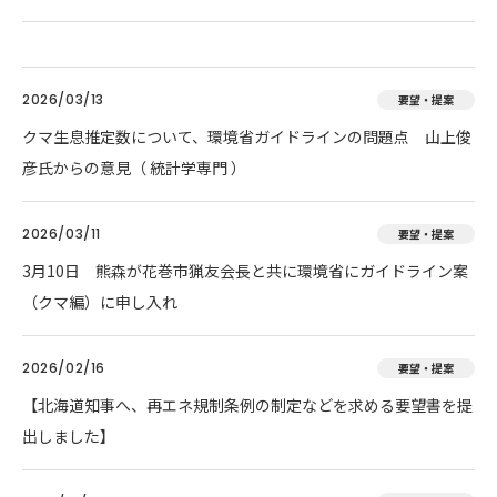
2026/03/13
要望・提案
クマ生息推定数について、環境省ガイドラインの問題点 山上俊
彦氏からの意見（ 統計学専門 ）
2026/03/11
要望・提案
3月10日 熊森が花巻市猟友会長と共に環境省にガイドライン案
（クマ編）に申し入れ
2026/02/16
要望・提案
【北海道知事へ、再エネ規制条例の制定などを求める要望書を提
出しました】