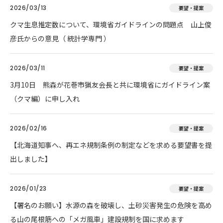
2026/03/13
要望・提案
クマ生息推定数について、環境省ガイドラインの問題点 山上俊
彦氏からの意見（ 統計学専門 ）
2026/03/11
要望・提案
3月10日 熊森が花巻市猟友会長と共に環境省にガイドライン案
（クマ編）に申し入れ
2026/02/16
要望・提案
【北海道知事へ、再エネ規制条例の制定などを求める要望書を提
出しました】
2026/01/23
要望・提案
【署名のお願い】水源の森を破壊し、土砂災害発生の危険を高め
る山の尾根筋への「メガ風車」建設規制を国に求めます