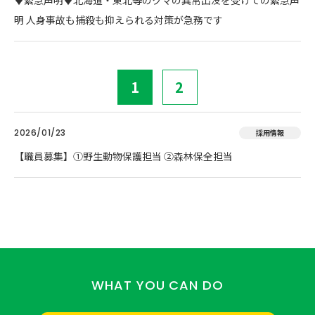
♦️緊急声明♦️北海道・東北等のクマの異常出没を受けての緊急声
明 人身事故も捕殺も抑えられる対策が急務です
1
2
2026/01/23
採用情報
【職員募集】①野生動物保護担当 ②森林保全担当
WHAT YOU CAN DO