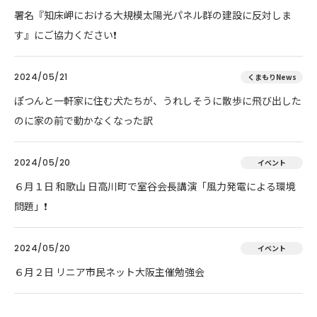
署名『知床岬における大規模太陽光パネル群の建設に反対しま
す』にご協力ください❗
2024/05/21
くまもりNews
ぽつんと一軒家に住む犬たちが、うれしそうに散歩に飛び出した
のに家の前で動かなくなった訳
2024/05/20
イベント
６月１日 和歌山 日高川町で室谷会長講演「風力発電による環境
問題」❗
2024/05/20
イベント
６月２日 リニア市民ネット大阪主催勉強会