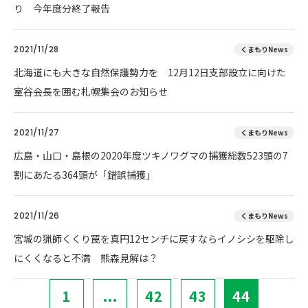
り 今年度分終了報告
2021/11/28
くまもりNews
北海道にも大きな自然保護勢力を 12月12日支部設立に向けた
室谷会長を囲む札幌集会のお知らせ
2021/11/27
くまもりNews
広島・山口・島根の2020年度ツキノワグマの捕獲総数523頭の7
割にあたる364頭が「錯誤捕獲」
2021/11/26
くまもりNews
宮城の猟師くくり罠を真円12センチに戻すならイノシシを駆除し
にくくなると不満 熊森見解は？
1
...
42
43
44