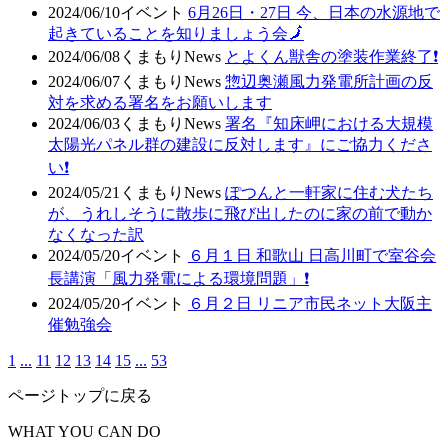
2024/06/10
イベント
6月26日・27日 今、日本の水源地で
起きていることを知りましょう会🗾
2024/06/08
くまもりNews
とよくん獣舎の塗装作業終了❗
2024/06/07
くまもりNews
惣辺奥瀬風力発電所計画の反
対を求める署名をお願いします
2024/06/03
くまもりNews
署名『知床岬における大規模
太陽光パネル群の建設に反対します』にご協力くださ
い❗
2024/05/21
くまもりNews
ぽつんと一軒家に住む犬たち
が、うれしそうに散歩に飛び出したのに家の前で動か
なくなった訳
2024/05/20
イベント
６月１日 和歌山 日高川町で室谷会
長講演「風力発電による環境問題」❗
2024/05/20
イベント
６月２日 リニア市民ネット大阪主
催勉強会
1
...
11
12
13
14
15
...
53
ページトップに戻る
WHAT YOU CAN DO