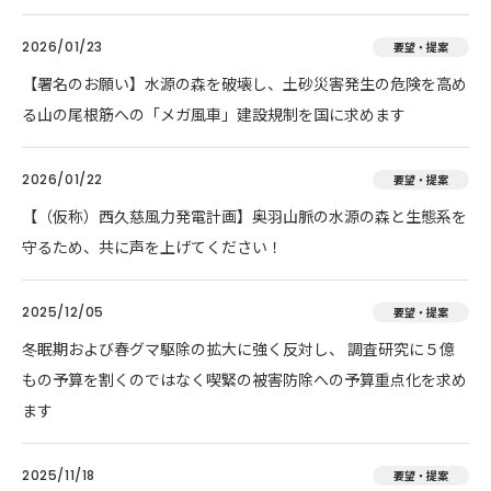
2026/01/23
要望・提案
【署名のお願い】水源の森を破壊し、土砂災害発生の危険を高め
る山の尾根筋への「メガ風車」建設規制を国に求めます
2026/01/22
要望・提案
【（仮称）西久慈風力発電計画】奥羽山脈の水源の森と生態系を
守るため、共に声を上げてください！
2025/12/05
要望・提案
冬眠期および春グマ駆除の拡大に強く反対し、 調査研究に５億
もの予算を割くのではなく喫緊の被害防除への予算重点化を求め
ます
2025/11/18
要望・提案