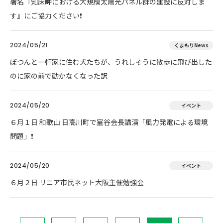
署名『知床岬における大規模太陽光パネル群の建設に反対しま
す』にご協力ください❗
2024/05/21
くまもりNews
ぽつんと一軒家に住む犬たちが、うれしそうに散歩に飛び出した
のに家の前で動かなくなった訳
2024/05/20
イベント
６月１日 和歌山 日高川町で室谷会長講演「風力発電による環境
問題」❗
2024/05/20
イベント
６月２日 リニア市民ネット大阪主催勉強会