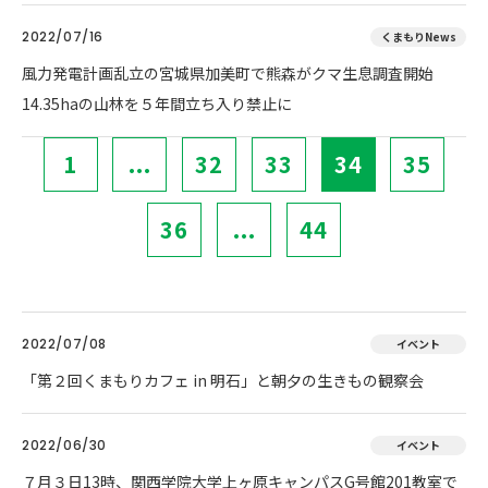
2022/07/16
くまもりNews
風力発電計画乱立の宮城県加美町で熊森がクマ生息調査開始
14.35haの山林を５年間立ち入り禁止に
1
...
32
33
34
35
36
...
44
2022/07/08
イベント
「第２回くまもりカフェ in 明石」と朝夕の生きもの観察会
2022/06/30
イベント
７月３日13時、関西学院大学上ヶ原キャンパスG号館201教室で