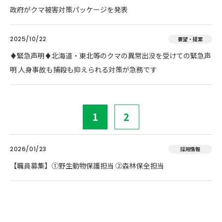
政府がクマ被害対策パッケージを発表
2025/10/22
要望・提案
♦️緊急声明♦️北海道・東北等のクマの異常出没を受けての緊急声
明 人身事故も捕殺も抑えられる対策が急務です
1
2
2026/01/23
採用情報
【職員募集】①野生動物保護担当 ②森林保全担当