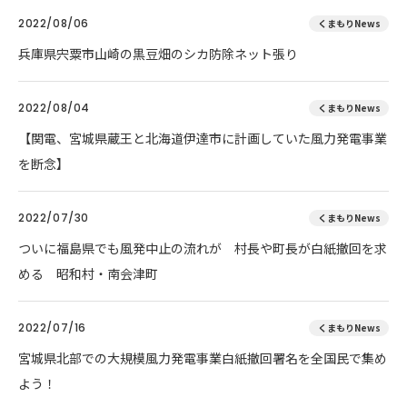
2022/08/06
くまもりNews
兵庫県宍粟市山崎の黒豆畑のシカ防除ネット張り
2022/08/04
くまもりNews
【関電、宮城県蔵王と北海道伊達市に計画していた風力発電事業
を断念】
2022/07/30
くまもりNews
ついに福島県でも風発中止の流れが 村長や町長が白紙撤回を求
める 昭和村・南会津町
2022/07/16
くまもりNews
宮城県北部での大規模風力発電事業白紙撤回署名を全国民で集め
よう！