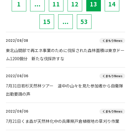
1
...
11
12
13
14
15
...
53
2022/08/08
くまもりNews
東北山間部で再エネ事業のために伐採された森林面積は東京ドー
ム1200個分 新たな伐採許すな
2022/08/06
くまもりNews
7月31日若杉天然林ツアー 道中の山々を見た参加者から自衛隊
出動要請の声
2022/08/06
くまもりNews
7月21日くま森が天然林化中の兵庫県戸倉植樹地の草刈り作業