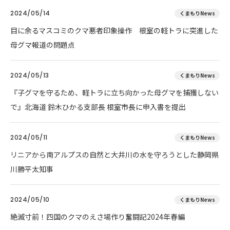
2024/05/14
くまもりNews
目に余るマスコミのクマ悪者印象操作 根室の軽トラに突進した
母グマ報道の問題点
2024/05/13
くまもりNews
『子グマを守るため、軽トラに立ち向かった母グマを捕獲しない
で』北海道 鈴木ひかる支部長 根室市長に申入書を提出
2024/05/11
くまもりNews
リニアから南アルプスの自然と大井川の水を守ろうとした静岡県
川勝平太知事
2024/05/10
くまもりNews
絶滅寸前！四国のクマのえさ場作り奮闘記2024年春編