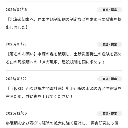
2026/02/16
要望・提案
【北海道知事へ、再エネ規制条例の制定などを求める要望書を提
出しました】
2026/01/23
要望・提案
【署名のお願い】水源の森を破壊し、土砂災害発生の危険を高め
る山の尾根筋への「メガ風車」建設規制を国に求めます
2026/01/22
要望・提案
【（仮称）西久慈風力発電計画】奥羽山脈の水源の森と生態系を
守るため、共に声を上げてください！
2025/12/05
要望・提案
冬眠期および春グマ駆除の拡大に強く反対し、 調査研究に５億