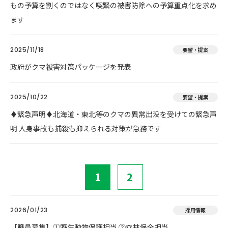
もの予算を割くのではなく喫緊の被害防除への予算重点化を求め
ます
2025/11/18
要望・提案
政府がクマ被害対策パッケージを発表
2025/10/22
要望・提案
♦️緊急声明♦️北海道・東北等のクマの異常出没を受けての緊急声
明 人身事故も捕殺も抑えられる対策が急務です
1
2
2026/01/23
採用情報
【職員募集】①野生動物保護担当 ②森林保全担当