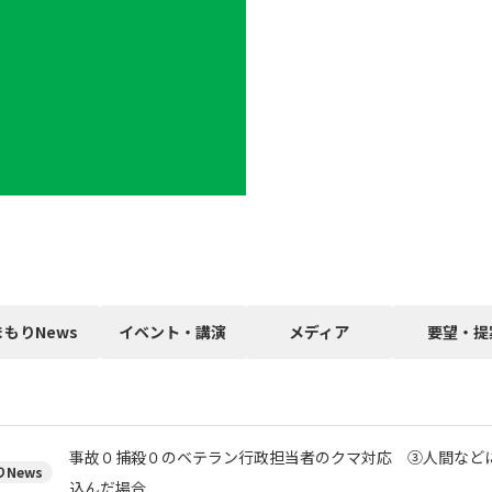
まもりNews
イベント・講演
メディア
要望・提
事故０捕殺０のベテラン行政担当者のクマ対応 ③人間など
News
込んだ場合