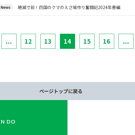
絶滅寸前！四国のクマのえさ場作り奮闘記2024年春編
News
...
12
13
14
15
16
...
ページトップに戻る
AN DO