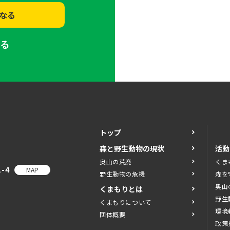
なる
する
トップ
森と野生動物の現状
活動
奥山の荒廃
くま
-4
MAP
野生動物の危機
森を
奥山
くまもりとは
野生
くまもりについて
環境
団体概要
政策