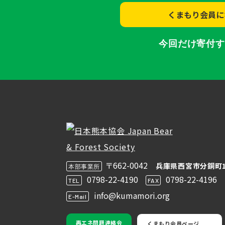
くまもり会員に
今回だけ寄付
〒662-0042
兵庫県西宮市分銅町1
本部事業所
0798-22-4190
0798-22-4196
TEL
FAX
info@kumamori.org
E-Mail
再エネ問題連絡会
くまもり会員ページ