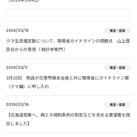
2026/03/13
要望・提案
クマ生息推定数について、環境省ガイドラインの問題点 山上俊
彦氏からの意見（ 統計学専門 ）
2026/03/11
要望・提案
3月10日 熊森が花巻市猟友会長と共に環境省にガイドライン案
（クマ編）に申し入れ
2026/02/16
要望・提案
【北海道知事へ、再エネ規制条例の制定などを求める要望書を提
出しました】