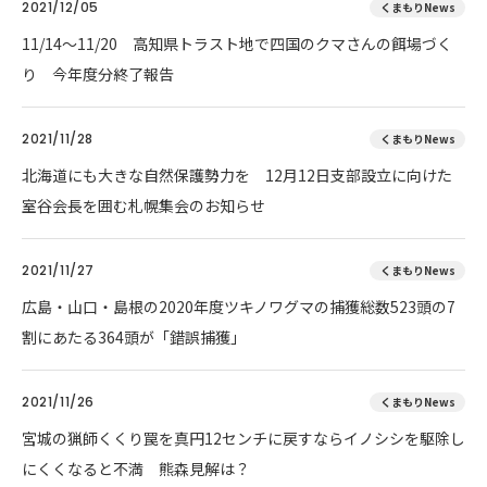
2021/12/05
くまもりNews
11/14～11/20 高知県トラスト地で四国のクマさんの餌場づく
り 今年度分終了報告
2021/11/28
くまもりNews
北海道にも大きな自然保護勢力を 12月12日支部設立に向けた
室谷会長を囲む札幌集会のお知らせ
2021/11/27
くまもりNews
広島・山口・島根の2020年度ツキノワグマの捕獲総数523頭の7
割にあたる364頭が「錯誤捕獲」
2021/11/26
くまもりNews
宮城の猟師くくり罠を真円12センチに戻すならイノシシを駆除し
にくくなると不満 熊森見解は？