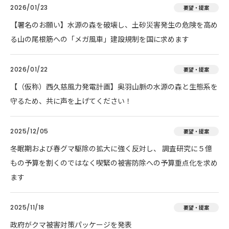
2026/01/23
要望・提案
【署名のお願い】水源の森を破壊し、土砂災害発生の危険を高め
る山の尾根筋への「メガ風車」建設規制を国に求めます
2026/01/22
要望・提案
【（仮称）西久慈風力発電計画】奥羽山脈の水源の森と生態系を
守るため、共に声を上げてください！
2025/12/05
要望・提案
冬眠期および春グマ駆除の拡大に強く反対し、 調査研究に５億
もの予算を割くのではなく喫緊の被害防除への予算重点化を求め
ます
2025/11/18
要望・提案
政府がクマ被害対策パッケージを発表