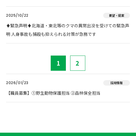
2025/10/22
要望・提案
♦️緊急声明♦️北海道・東北等のクマの異常出没を受けての緊急声
明 人身事故も捕殺も抑えられる対策が急務です
1
2
2026/01/23
採用情報
【職員募集】①野生動物保護担当 ②森林保全担当