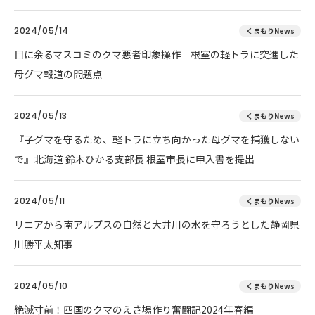
2024/05/14
くまもりNews
目に余るマスコミのクマ悪者印象操作 根室の軽トラに突進した
母グマ報道の問題点
2024/05/13
くまもりNews
『子グマを守るため、軽トラに立ち向かった母グマを捕獲しない
で』北海道 鈴木ひかる支部長 根室市長に申入書を提出
2024/05/11
くまもりNews
リニアから南アルプスの自然と大井川の水を守ろうとした静岡県
川勝平太知事
2024/05/10
くまもりNews
絶滅寸前！四国のクマのえさ場作り奮闘記2024年春編