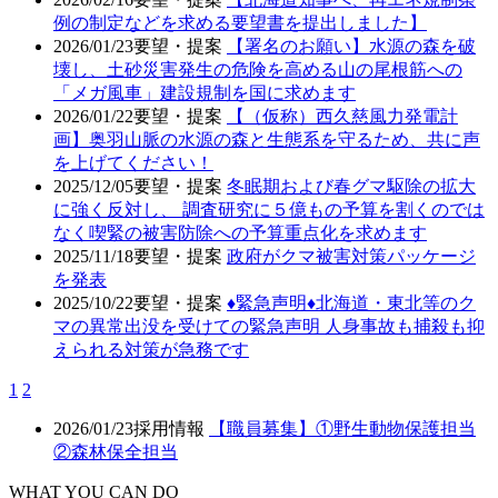
例の制定などを求める要望書を提出しました】
2026/01/23
要望・提案
【署名のお願い】水源の森を破
壊し、土砂災害発生の危険を高める山の尾根筋への
「メガ風車」建設規制を国に求めます
2026/01/22
要望・提案
【（仮称）西久慈風力発電計
画】奥羽山脈の水源の森と生態系を守るため、共に声
を上げてください！
2025/12/05
要望・提案
冬眠期および春グマ駆除の拡大
に強く反対し、 調査研究に５億もの予算を割くのでは
なく喫緊の被害防除への予算重点化を求めます
2025/11/18
要望・提案
政府がクマ被害対策パッケージ
を発表
2025/10/22
要望・提案
♦️緊急声明♦️北海道・東北等のク
マの異常出没を受けての緊急声明 人身事故も捕殺も抑
えられる対策が急務です
1
2
2026/01/23
採用情報
【職員募集】①野生動物保護担当
②森林保全担当
WHAT YOU CAN DO