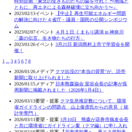
特別企画『東北の生きものたちの森を守れ！ 〜地域と
ともに、再エネによる森林破壊に立ち向かう〜』
2023/02/13
イベント
【中止】再生可能エネルギー問題
の解決に向けた４省庁・議員・国民の公開シンポジウ
ム
2023/02/07
イベント
４月１日 くまもり講演 in 神奈川
「森の伝言。生き物たちの行方」
2023/01/26
イベント
3月21日 新潟県村上市で学習会を開
催！
1
...
3
4
5
6
7
8
2026/01/26
メディア
クマ出没の“本当の背景”が、読売
新聞に取り上げられました
2026/01/15
メディア
日本熊森協会 室谷会長の記事が長
周新聞に掲載されました（2026年1月4日）
2026/03/13
要望・提案
クマ生息推定数について、環境
省ガイドラインの問題点 山上俊彦氏からの意見（ 統
計学専門 ）
2026/03/11
要望・提案
3月10日 熊森が花巻市猟友会長
と共に環境省にガイドライン案（クマ編）に申し入れ
2026/02/16
要望・提案
【北海道知事へ、再エネ規制条