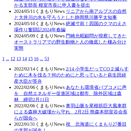
かる支部長 根室市長に申入書を提出
2024/05/11
くまもりNews
リニアから南アルプスの自然
と大井川の水を守ろうとした静岡県川勝平太知事
2024/05/10
くまもりNews
絶滅寸前！四国のクマのえさ
場作り奮闘記2024年春編
2024/05/09
くまもりNews
門崎允昭顧問が視察してきた
オーストラリアでの野生動物と人の徹底した棲み分け
実態
1
...
12
13
14
15
16
...
53
2022/02/14
くまもりNews
2/14 小学生だってCO２減らす
ために木を伐る？何のためにと思っていると萩生田経
産大臣が答弁
2022/02/06
くまもりNews
あなたも環境省パブコメに声
を 自然エネルギー促進区域は都市、除外区域は森
林 締切2月11日
2022/02/06
くまもりNews
奥羽山脈を尾根筋巨大風車群
による森林大破壊から守れ 2月2日 熊森本部室谷会長
らが国会へ
2022/01/31
くまもりNews
祝 北海道にくまもり27番目
の支部が誕生！