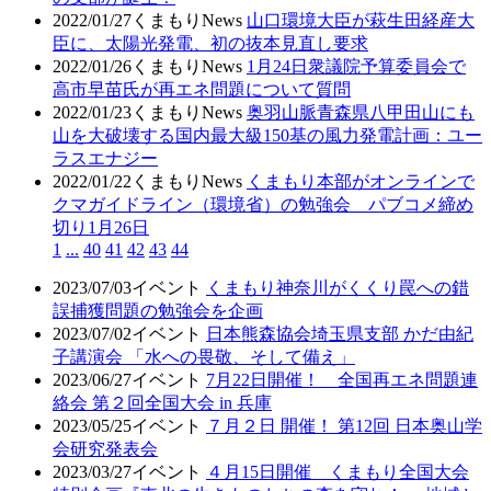
2022/01/27
くまもりNews
山口環境大臣が萩生田経産大
臣に、太陽光発電、初の抜本見直し要求
2022/01/26
くまもりNews
1月24日衆議院予算委員会で
高市早苗氏が再エネ問題について質問
2022/01/23
くまもりNews
奥羽山脈青森県八甲田山にも
山を大破壊する国内最大級150基の風力発電計画：ユー
ラスエナジー
2022/01/22
くまもりNews
くまもり本部がオンラインで
クマガイドライン（環境省）の勉強会 パブコメ締め
切り1月26日
1
...
40
41
42
43
44
2023/07/03
イベント
くまもり神奈川がくくり罠への錯
誤捕獲問題の勉強会を企画
2023/07/02
イベント
日本熊森協会埼玉県支部 かだ由紀
子講演会 「水への畏敬、そして備え」
2023/06/27
イベント
7月22日開催！ 全国再エネ問題連
絡会 第２回全国大会 in 兵庫
2023/05/25
イベント
７月２日 開催！ 第12回 日本奥山学
会研究発表会
2023/03/27
イベント
４月15日開催 くまもり全国大会