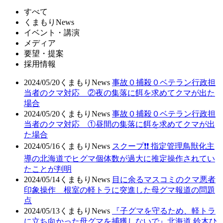
すべて
くまもりNews
イベント・講演
メディア
要望・提案
採用情報
2024/05/20
くまもりNews
事故０捕殺０ベテラン行政担
当者のクマ対応 ②夜の集落に餌を求めてクマが出た
場合
2024/05/20
くまもりNews
事故０捕殺０ベテラン行政担
当者のクマ対応 ①昼間の集落に餌を求めてクマが出
た場合
2024/05/16
くまもりNews
スクープ❗❗ 指定管理鳥獣化主
導の北海道でヒグマ個体数が過大に推定操作されてい
たことが判明
2024/05/14
くまもりNews
目に余るマスコミのクマ悪者
印象操作 根室の軽トラに突進した母グマ報道の問題
点
2024/05/13
くまもりNews
『子グマを守るため、軽トラ
に立ち向かった母グマを捕獲しないで』北海道 鈴木ひ