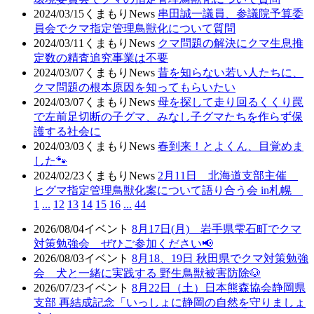
2024/03/15
くまもりNews
串田誠一議員、参議院予算委
員会でクマ指定管理鳥獣化について質問
2024/03/11
くまもりNews
クマ問題の解決にクマ生息推
定数の精査追究事業は不要
2024/03/07
くまもりNews
昔を知らない若い人たちに、
クマ問題の根本原因を知ってもらいたい
2024/03/07
くまもりNews
母を探して走り回るくくり罠
で左前足切断の子グマ、みなし子グマたちを作らず保
護する社会に
2024/03/03
くまもりNews
春到来！とよくん、目覚めま
した🐾
2024/02/23
くまもりNews
2月11日 北海道支部主催
ヒグマ指定管理鳥獣化案について語り合う会 in札幌
1
...
12
13
14
15
16
...
44
2026/08/04
イベント
8月17日(月) 岩手県雫石町でクマ
対策勉強会 ぜひご参加ください📢
2026/08/03
イベント
8月18、19日 秋田県でクマ対策勉強
会 犬と一緒に実践する 野生鳥獣被害防除🐶
2026/07/23
イベント
8月22日（土）日本熊森協会静岡県
支部 再結成記念「いっしょに静岡の自然を守りましょ