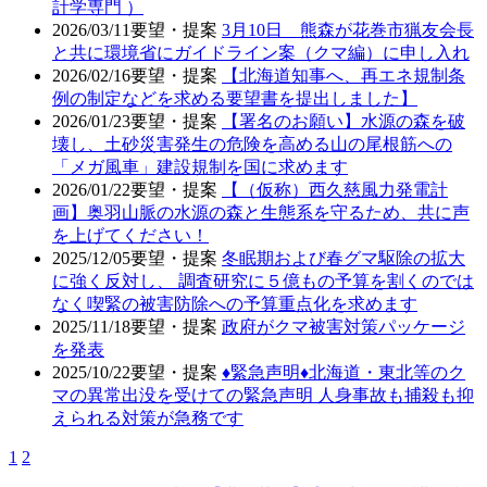
計学専門 ）
2026/03/11
要望・提案
3月10日 熊森が花巻市猟友会長
と共に環境省にガイドライン案（クマ編）に申し入れ
2026/02/16
要望・提案
【北海道知事へ、再エネ規制条
例の制定などを求める要望書を提出しました】
2026/01/23
要望・提案
【署名のお願い】水源の森を破
壊し、土砂災害発生の危険を高める山の尾根筋への
「メガ風車」建設規制を国に求めます
2026/01/22
要望・提案
【（仮称）西久慈風力発電計
画】奥羽山脈の水源の森と生態系を守るため、共に声
を上げてください！
2025/12/05
要望・提案
冬眠期および春グマ駆除の拡大
に強く反対し、 調査研究に５億もの予算を割くのでは
なく喫緊の被害防除への予算重点化を求めます
2025/11/18
要望・提案
政府がクマ被害対策パッケージ
を発表
2025/10/22
要望・提案
♦️緊急声明♦️北海道・東北等のク
マの異常出没を受けての緊急声明 人身事故も捕殺も抑
えられる対策が急務です
1
2