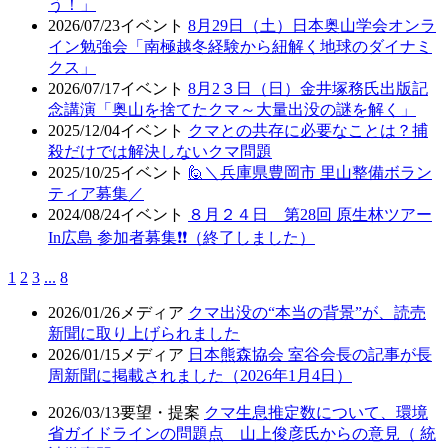
う！」
2026/07/23
イベント
8月29日（土）日本奥山学会オンラ
イン勉強会「南極越冬経験から紐解く地球のダイナミ
クス」
2026/07/17
イベント
8月2３日（日）金井塚務氏出版記
念講演「奥山を捨てたクマ～大量出没の謎を解く」
2025/12/04
イベント
クマとの共存に必要なことは？捕
殺だけでは解決しないクマ問題
2025/10/25
イベント
🙋＼兵庫県豊岡市 里山整備ボラン
ティア募集／
2024/08/24
イベント
８月２４日 第28回 原生林ツアー
In広島 参加者募集❗❗（終了しました）
1
2
3
...
8
2026/01/26
メディア
クマ出没の“本当の背景”が、読売
新聞に取り上げられました
2026/01/15
メディア
日本熊森協会 室谷会長の記事が長
周新聞に掲載されました（2026年1月4日）
2026/03/13
要望・提案
クマ生息推定数について、環境
省ガイドラインの問題点 山上俊彦氏からの意見（ 統