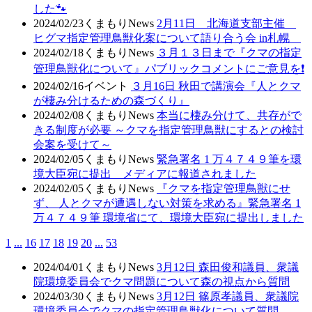
した🐾
2024/02/23
くまもりNews
2月11日 北海道支部主催
ヒグマ指定管理鳥獣化案について語り合う会 in札幌
2024/02/18
くまもりNews
３月１３日まで『クマの指定
管理鳥獣化について』パブリックコメントにご意見を❗
2024/02/16
イベント
３月16日 秋田で講演会『人とクマ
が棲み分けるための森づくり』
2024/02/08
くまもりNews
本当に棲み分けて、共存がで
きる制度が必要 ～クマを指定管理鳥獣にするとの検討
会案を受けて～
2024/02/05
くまもりNews
緊急署名 1 万４７４９筆を環
境大臣宛に提出 メディアに報道されました
2024/02/05
くまもりNews
『クマを指定管理鳥獣にせ
ず、 人とクマが遭遇しない対策を求める』緊急署名 1
万４７４９筆 環境省にて、環境大臣宛に提出しました
1
...
16
17
18
19
20
...
53
2024/04/01
くまもりNews
3月12日 森田俊和議員、衆議
院環境委員会でクマ問題について森の視点から質問
2024/03/30
くまもりNews
3月12日 篠原孝議員、衆議院
環境委員会でクマの指定管理鳥獣化について質問