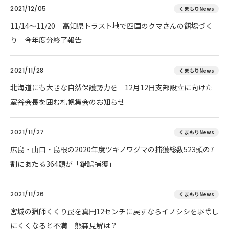
2021/12/05
くまもりNews
11/14～11/20 高知県トラスト地で四国のクマさんの餌場づく
り 今年度分終了報告
2021/11/28
くまもりNews
北海道にも大きな自然保護勢力を 12月12日支部設立に向けた
室谷会長を囲む札幌集会のお知らせ
2021/11/27
くまもりNews
広島・山口・島根の2020年度ツキノワグマの捕獲総数523頭の7
割にあたる364頭が「錯誤捕獲」
2021/11/26
くまもりNews
宮城の猟師くくり罠を真円12センチに戻すならイノシシを駆除し
にくくなると不満 熊森見解は？