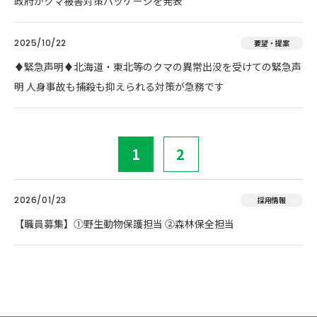
政府がクマ被害対策パッケージを発表
2025/10/22
要望・提案
♦️緊急声明♦️北海道・東北等のクマの異常出没を受けての緊急声
明 人身事故も捕殺も抑えられる対策が急務です
1
2
2026/01/23
採用情報
【職員募集】①野生動物保護担当 ②森林保全担当