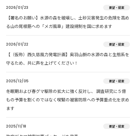
2026/01/23
要望・提案
【署名のお願い】水源の森を破壊し、土砂災害発生の危険を高め
る山の尾根筋への「メガ風車」建設規制を国に求めます
2026/01/22
要望・提案
【（仮称）西久慈風力発電計画】奥羽山脈の水源の森と生態系を
守るため、共に声を上げてください！
2025/12/05
要望・提案
冬眠期および春グマ駆除の拡大に強く反対し、 調査研究に５億
もの予算を割くのではなく喫緊の被害防除への予算重点化を求め
ます
2025/11/18
要望・提案