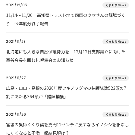
2021/12/05
くまもりNews
11/14～11/20 高知県トラスト地で四国のクマさんの餌場づく
り 今年度分終了報告
2021/11/28
くまもりNews
北海道にも大きな自然保護勢力を 12月12日支部設立に向けた
室谷会長を囲む札幌集会のお知らせ
2021/11/27
くまもりNews
広島・山口・島根の2020年度ツキノワグマの捕獲総数523頭の7
割にあたる364頭が「錯誤捕獲」
2021/11/26
くまもりNews
宮城の猟師くくり罠を真円12センチに戻すならイノシシを駆除し
にくくなると不満 熊森見解は？