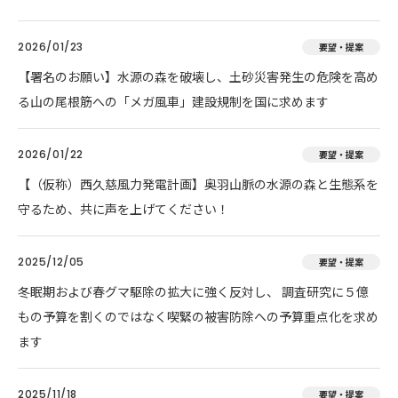
2026/01/23
要望・提案
【署名のお願い】水源の森を破壊し、土砂災害発生の危険を高め
る山の尾根筋への「メガ風車」建設規制を国に求めます
2026/01/22
要望・提案
【（仮称）西久慈風力発電計画】奥羽山脈の水源の森と生態系を
守るため、共に声を上げてください！
2025/12/05
要望・提案
冬眠期および春グマ駆除の拡大に強く反対し、 調査研究に５億
もの予算を割くのではなく喫緊の被害防除への予算重点化を求め
ます
2025/11/18
要望・提案