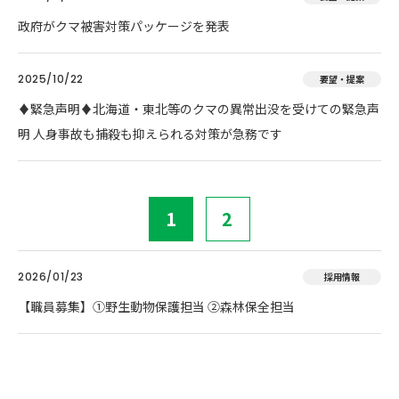
政府がクマ被害対策パッケージを発表
2025/10/22
要望・提案
♦️緊急声明♦️北海道・東北等のクマの異常出没を受けての緊急声
明 人身事故も捕殺も抑えられる対策が急務です
1
2
2026/01/23
採用情報
【職員募集】①野生動物保護担当 ②森林保全担当