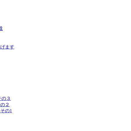
成
上げます
その３
その２
その1