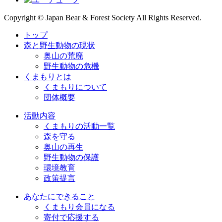
Copyright © Japan Bear & Forest Society All Rights Reserved.
トップ
森と野生動物の現状
奥山の荒廃
野生動物の危機
くまもりとは
くまもりについて
団体概要
活動内容
くまもりの活動一覧
森を守る
奥山の再生
野生動物の保護
環境教育
政策提言
あなたにできること
くまもり会員になる
寄付で応援する