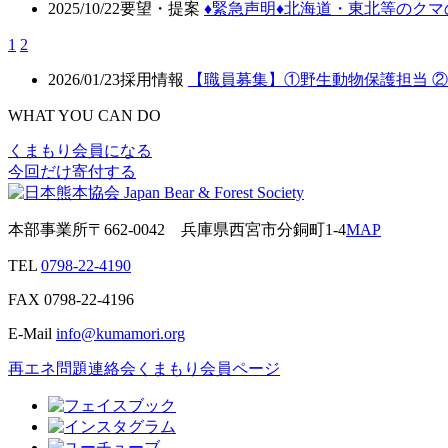
2025/10/22
要望・提案
♦️緊急声明♦️北海道・東北等の
1
2
2026/01/23
採用情報
【職員募集】①野生動物保護担当 
WHAT YOU CAN DO
くまもり会員になる
今回だけ寄付する
本部事業所
〒662-0042
兵庫県西宮市分銅町1-4
MAP
TEL
0798-22-4190
FAX
0798-22-4196
E-Mail
info@kumamori.org
再エネ問題連絡会
くまもり会員ページ