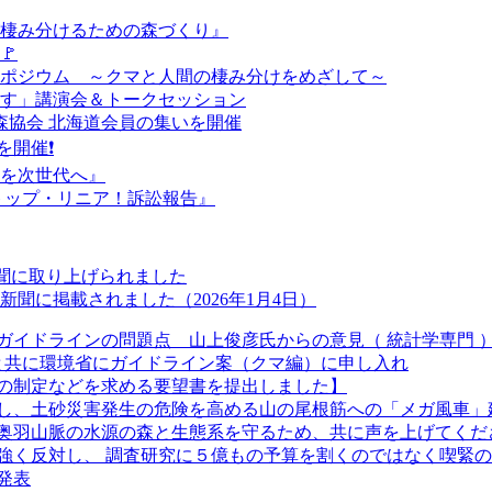
が棲み分けるための森づくり』
🚩
シンポジウム ～クマと人間の棲み分けをめざして～
戻す」講演会＆トークセッション
本熊森協会 北海道会員の集いを開催
を開催❗
森を次世代へ』
『ストップ・リニア！訴訟報告』
新聞に取り上げられました
聞に掲載されました（2026年1月4日）
ガイドラインの問題点 山上俊彦氏からの意見（ 統計学専門 
長と共に環境省にガイドライン案（クマ編）に申し入れ
の制定などを求める要望書を提出しました】
し、土砂災害発生の危険を高める山の尾根筋への「メガ風車」
奥羽山脈の水源の森と生態系を守るため、共に声を上げてくだ
強く反対し、 調査研究に５億もの予算を割くのではなく喫緊
発表