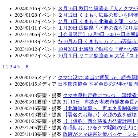
2024/02/16
イベント
３月16日 秋田で講演会『人とクマ
2024/01/28
イベント
２月12日 くまもり広島の集いを開催
2024/01/12
イベント
２月11日 くまもり北海道支部 
2024/01/11
イベント
１月20日 広島県「水源の森を取り
2023/12/06
イベント
【会員限定】12月9日13:00～日
2023/10/13
イベント
🐾10月22日 くまもりカフェin宍粟市
2023/10/12
イベント
10月28日 北海道で勉強会『豊かな
2023/09/22
イベント
10月１日 リニア勉強会 in 大阪
1
2
3
4
5
...
8
2026/01/26
メディア
クマ出没の“本当の背景”が、読売
2026/01/15
メディア
日本熊森協会 室谷会長の記事が長周新
2026/03/13
要望・提案
クマ生息推定数について、環境省
2026/03/11
要望・提案
3月10日 熊森が花巻市猟友会
2026/02/16
要望・提案
【北海道知事へ、再エネ規制条例
2026/01/23
要望・提案
【署名のお願い】水源の森を破壊
2026/01/22
要望・提案
【（仮称）西久慈風力発電計画】
2025/12/05
要望・提案
冬眠期および春グマ駆除の拡大に
2025/11/18
要望・提案
政府がクマ被害対策パッケージを