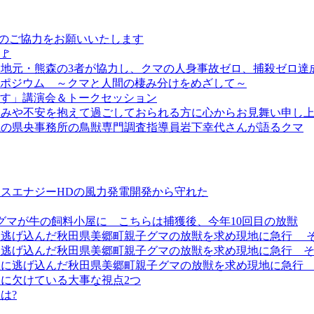
へのご協力をお願いいたします
🚩
政・地元・熊森の3者が協力し、クマの人身事故ゼロ、捕殺ゼロ達
シンポジウム ～クマと人間の棲み分けをめざして～
戻す」講演会＆トークセッション
しみや不安を抱えて過ごしておられる方に心からお見舞い申し
県の県央事務所の鳥獣専門調査指導員岩下幸代さんが語るクマ
スエナジーHDの風力発電開発から守れた
子グマが牛の飼料小屋に こちらは捕獲後、今年10回目の放獣
に逃げ込んだ秋田県美郷町親子グマの放獣を求め現地に急行 
に逃げ込んだ秋田県美郷町親子グマの放獣を求め現地に急行 
に逃げ込んだ秋田県美郷町親子グマの放獣を求め現地に急行 
に欠けている大事な視点2つ
は?