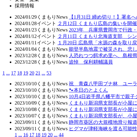
採用情報
2024/01/29
くまもりNews
【1月31日 締め切り！】署名
2024/01/28
イベント
２月12日 くまもり広島の集いを開催
2024/01/23
くまもりNews
2023年 兵庫県豊岡市で行
2024/01/12
イベント
２月11日 くまもり北海道支部 
2024/01/11
イベント
１月20日 広島県「水源の森を取り
2024/01/04
くまもりNews
能登半島地震で被災され、悲
2023/12/28
くまもりNews
人恐れつつ餌求め里へ、島根
2023/12/28
くまもりNews
追悼 保利耕輔議員
1
...
17
18
19
20
21
...
53
2023/10/10
くまもりNews
祝 青森八甲田ブナ林 ユーラ
2023/10/10
くまもりNews
🐾本日のとよくん
2023/10/10
くまもりNews
10月4日岩手県八幡平市で親
2023/10/09
くまもりNews
くまもり新潟県支部長が小屋
2023/10/08
くまもりNews
くまもり新潟県支部長が小屋
2023/10/07
くまもりNews
くまもり新潟県支部長が、小屋
2023/09/11
くまもりNews
静岡市葵区の大規模地滑り報道
2023/09/11
くまもりNews
ヒグマが津軽海峡を渡る可能性
1
...
16
17
18
19
20
...
44