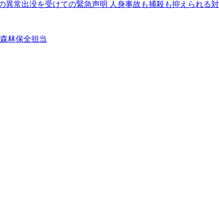
クマの異常出没を受けての緊急声明 人身事故も捕殺も抑えられる
②森林保全担当