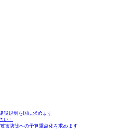
）
建設規制を国に求めます
さい！
の被害防除への予算重点化を求めます