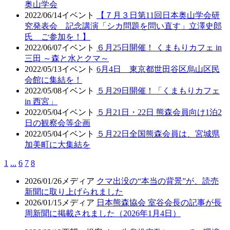
奥山学会
2022/06/14
イベント
【７月３日第11回日本奥山学会研
究発表会 記念講演「シカ問題を問い直す」立澤史郎
氏 ご参加を！】
2022/06/07
イベント
６月25日開催！ くまもりカフェ in
三田 ～森と水とクマ～
2022/05/13
イベント
6月4日 東京都世田谷区烏山区民
会館に集結を！
2022/05/08
イベント
５月29日開催！「くまもりカフェ
in 西宮」
2022/05/04
イベント
５月21日・22日 熊森会員向け1泊2
日の観察会等企画
2022/05/04
イベント
５月22日全国熊森会員は、宮城県
加美町に大集結を
1
...
6
7
8
2026/01/26
メディア
クマ出没の“本当の背景”が、読売
新聞に取り上げられました
2026/01/15
メディア
日本熊森協会 室谷会長の記事が長
周新聞に掲載されました（2026年1月4日）