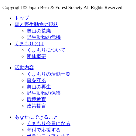
Copyright © Japan Bear & Forest Society All Rights Reserved.
トップ
森と野生動物の現状
奥山の荒廃
野生動物の危機
くまもりとは
くまもりについて
団体概要
活動内容
くまもりの活動一覧
森を守る
奥山の再生
野生動物の保護
環境教育
政策提言
あなたにできること
くまもり会員になる
寄付で応援する