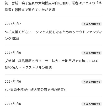
祝 宮城・鳴子温泉の大規模風車白紙撤回、業者はアセスの「準
備書」段階まで進めていたが撤退
2024/11/17
くまもりNews
🐾ご支援ください クマと人間を守るためのクラウドファンディ
ング開始❗
2024/11/16
くまもりNews
🗾感謝 釧路湿原メガソーラー拡大に土地買収で対抗している
NPO法人・トラストサルン釧路
2024/11/16
くまもりNews
⚡北海道支部が札幌大通公園で初の街宣⚡
2024/11/15
くまもりNews