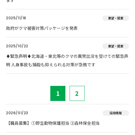
ます
2025/11/18
要望・提案
政府がクマ被害対策パッケージを発表
2025/10/22
要望・提案
♦️緊急声明♦️北海道・東北等のクマの異常出没を受けての緊急声
明 人身事故も捕殺も抑えられる対策が急務です
1
2
2026/01/23
採用情報
【職員募集】①野生動物保護担当 ②森林保全担当