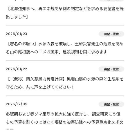
【北海道知事へ、再エネ規制条例の制定などを求める要望書を提
出しました】
2026/01/23
要望・提案
【署名のお願い】水源の森を破壊し、土砂災害発生の危険を高め
る山の尾根筋への「メガ風車」建設規制を国に求めます
2026/01/22
要望・提案
【（仮称）西久慈風力発電計画】奥羽山脈の水源の森と生態系を
守るため、共に声を上げてください！
2025/12/05
要望・提案
冬眠期および春グマ駆除の拡大に強く反対し、 調査研究に５億
もの予算を割くのではなく喫緊の被害防除への予算重点化を求め