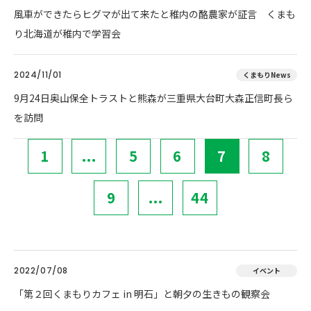
風車ができたらヒグマが出て来たと稚内の酪農家が証言 くまも
り北海道が稚内で学習会
2024/11/01
くまもりNews
9月24日奥山保全トラストと熊森が三重県大台町大森正信町長ら
を訪問
1
...
5
6
7
8
9
...
44
2022/07/08
イベント
「第２回くまもりカフェ in 明石」と朝夕の生きもの観察会