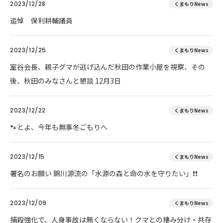
2023/12/28
くまもりNews
追悼 保利耕輔議員
2023/12/25
くまもりNews
室谷会長、親子グマが逃げ込んだ秋田の作業小屋を視察、その
後、秋田のみなさんと懇談 12月3日
2023/12/22
くまもりNews
🐾とよ、今年も無事冬ごもりへ
2023/12/15
くまもりNews
署名のお願い 錦川源流の「水源の森と命の水を守りたい」❗❗
2023/12/09
くまもりNews
捕殺強化で、人身事故は無くならない！クマとの棲み分け・共存