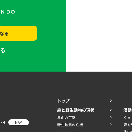
AN DO
なる
する
トップ
森と野生動物の現状
活動
奥山の荒廃
くま
-4
MAP
野生動物の危機
森を
奥山