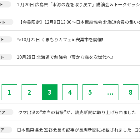
１月20日 広島県「水源の森を取り戻す」講演会＆トークセッ
ト
【会員限定】12月9日13:00～日本熊森協会 北海道会員の集い
ント
🐾10月22日 くまもりカフェin宍粟市を開催❗
ント
10月28日 北海道で勉強会『豊かな森を次世代へ』
ント
1
2
3
4
5
...
8
クマ出没の“本当の背景”が、読売新聞に取り上げられました
ィア
日本熊森協会 室谷会長の記事が長周新聞に掲載されました（20
ィア