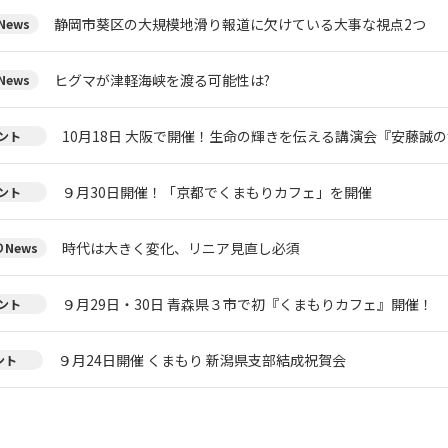
静岡市葵区の大規模地滑り報道に欠けている大事な視点2つ
ews
ヒグマが津軽海峡を渡る可能性は?
ews
10月18日 大阪で開催！生命の輝きを伝える講演会『安藤誠
ント
９月30日開催！「京都でくまもりカフェ」を開催
ント
時代は大きく変化、リニア見直し必須
News
９月29日・30日 青森県３市で初『くまもりカフェ』開催！
ント
９月24日開催 くまもり 新潟県支部結成祝賀会
ント