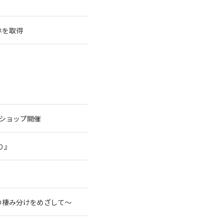
林を取得
クショップ開催
り』
の棲み分けをめざして～