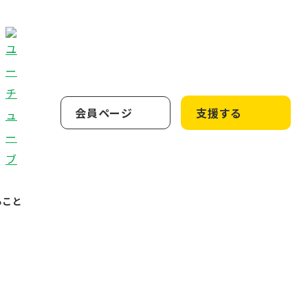
会員ページ
支援する
ること