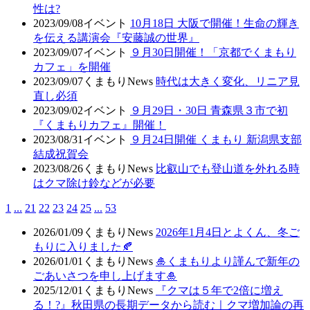
性は?
2023/09/08
イベント
10月18日 大阪で開催！生命の輝き
を伝える講演会『安藤誠の世界』
2023/09/07
イベント
９月30日開催！「京都でくまもり
カフェ」を開催
2023/09/07
くまもりNews
時代は大きく変化、リニア見
直し必須
2023/09/02
イベント
９月29日・30日 青森県３市で初
『くまもりカフェ』開催！
2023/08/31
イベント
９月24日開催 くまもり 新潟県支部
結成祝賀会
2023/08/26
くまもりNews
比叡山でも登山道を外れる時
はクマ除け鈴などが必要
1
...
21
22
23
24
25
...
53
2026/01/09
くまもりNews
2026年1月4日とよくん、冬ご
もりに入りました🍂
2026/01/01
くまもりNews
🎍くまもりより謹んで新年の
ごあいさつを申し上げます🎍
2025/12/01
くまもりNews
『クマは５年で2倍に増え
る！?』秋田県の長期データから読む｜クマ増加論の再