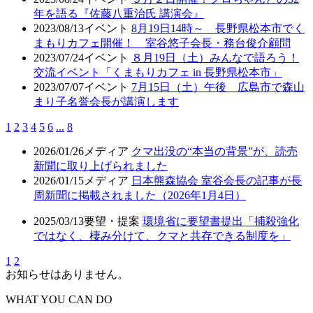
年を語る『佐藤八重治氏 講演会』
2023/08/13
イベント
8月19日14時～ 長野県松本市でく
まもりカフェ開催！ 室谷悠子会長・務台俊介顧問
2023/07/24
イベント
８月19日（土）みんなで語ろう！
交流イベント「くまもりカフェ in 長野県松本市」
2023/07/07
イベント
7月15日（土）午後 広島市で森山
まり子名誉会長が講演します
1
2
3
4
5
6
...
8
2026/01/26
メディア
クマ出没の“本当の背景”が、読売
新聞に取り上げられました
2026/01/15
メディア
日本熊森協会 室谷会長の記事が長
周新聞に掲載されました（2026年1月4日）
2025/03/13
要望・提案
環境省に要望書提出「捕殺強化
ではなく、棲み分けて、クマと共存できる制度を」
1
2
お知らせはありません。
WHAT YOU CAN DO