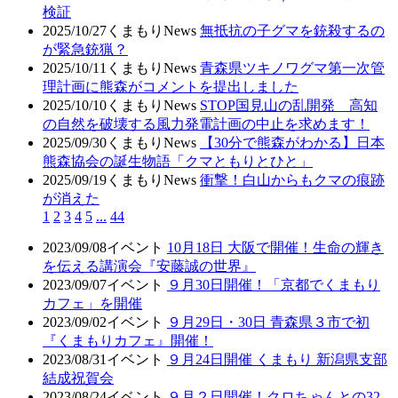
検証
2025/10/27
くまもりNews
無抵抗の子グマを銃殺するの
が緊急銃猟？
2025/10/11
くまもりNews
青森県ツキノワグマ第一次管
理計画に熊森がコメントを提出しました
2025/10/10
くまもりNews
STOP国見山の乱開発 高知
の自然を破壊する風力発電計画の中止を求めます！
2025/09/30
くまもりNews
【30分で熊森がわかる】日本
熊森協会の誕生物語「クマともりとひと」
2025/09/19
くまもりNews
衝撃！白山からもクマの痕跡
が消えた
1
2
3
4
5
...
44
2023/09/08
イベント
10月18日 大阪で開催！生命の輝き
を伝える講演会『安藤誠の世界』
2023/09/07
イベント
９月30日開催！「京都でくまもり
カフェ」を開催
2023/09/02
イベント
９月29日・30日 青森県３市で初
『くまもりカフェ』開催！
2023/08/31
イベント
９月24日開催 くまもり 新潟県支部
結成祝賀会
2023/08/24
イベント
９月２日開催！クロちゃんとの32