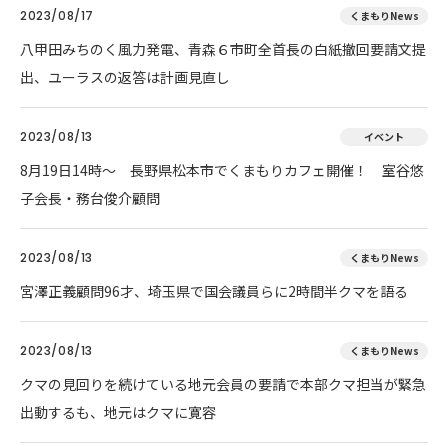
2023/08/17
くまもりNews
八甲田みちのく風力発電、青森６市町全首長の白紙撤回要請文提
出、ユーラスの返答は計画見直し
2023/08/13
イベント
8月19日14時～ 長野県松本市でくまもりカフェ開催！ 室谷悠
子会長・務台俊介顧問
2023/08/13
くまもりNews
宮澤正義顧問96才、埼玉県で国会議員らに2時間半クマを語る
2023/08/13
くまもりNews
クマの見回りを続けている地元会員の要請で本部クマ担当が緊急
出動するも、地元はクマに寛容