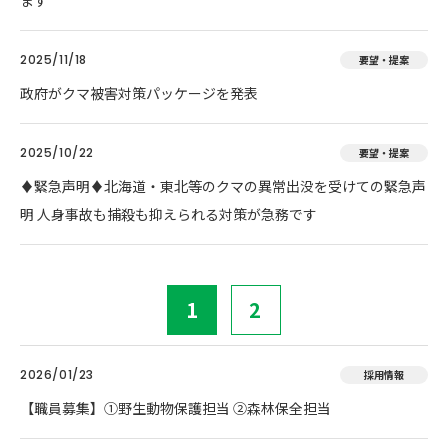
ます
2025/11/18
要望・提案
政府がクマ被害対策パッケージを発表
2025/10/22
要望・提案
♦️緊急声明♦️北海道・東北等のクマの異常出没を受けての緊急声
明 人身事故も捕殺も抑えられる対策が急務です
1
2
2026/01/23
採用情報
【職員募集】①野生動物保護担当 ②森林保全担当