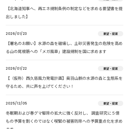
【北海道知事へ、再エネ規制条例の制定などを求める要望書を提
出しました】
2026/01/23
要望・提案
【署名のお願い】水源の森を破壊し、土砂災害発生の危険を高め
る山の尾根筋への「メガ風車」建設規制を国に求めます
2026/01/22
要望・提案
【（仮称）西久慈風力発電計画】奥羽山脈の水源の森と生態系を
守るため、共に声を上げてください！
2025/12/05
要望・提案
冬眠期および春グマ駆除の拡大に強く反対し、 調査研究に５億
もの予算を割くのではなく喫緊の被害防除への予算重点化を求め