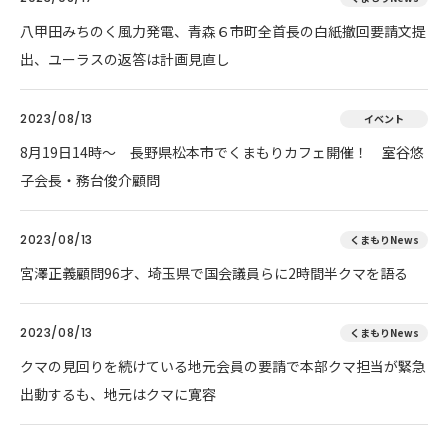
八甲田みちのく風力発電、青森６市町全首長の白紙撤回要請文提
出、ユーラスの返答は計画見直し
2023/08/13
イベント
8月19日14時～ 長野県松本市でくまもりカフェ開催！ 室谷悠
子会長・務台俊介顧問
2023/08/13
くまもりNews
宮澤正義顧問96才、埼玉県で国会議員らに2時間半クマを語る
2023/08/13
くまもりNews
クマの見回りを続けている地元会員の要請で本部クマ担当が緊急
出動するも、地元はクマに寛容