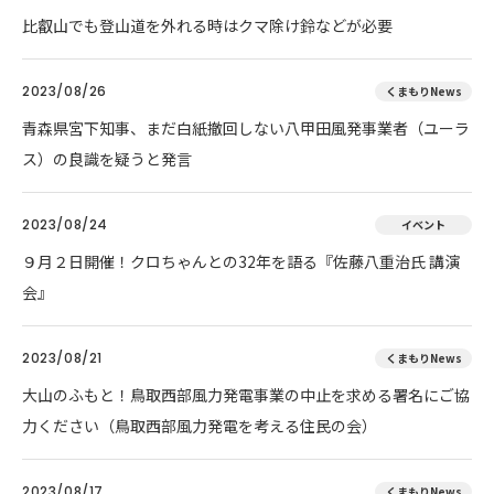
比叡山でも登山道を外れる時はクマ除け鈴などが必要
2023/08/26
くまもりNews
青森県宮下知事、まだ白紙撤回しない八甲田風発事業者（ユーラ
ス）の良識を疑うと発言
2023/08/24
イベント
９月２日開催！クロちゃんとの32年を語る『佐藤八重治氏 講演
会』
2023/08/21
くまもりNews
大山のふもと！鳥取西部風力発電事業の中止を求める署名にご協
力ください（鳥取西部風力発電を考える住民の会）
2023/08/17
くまもりNews