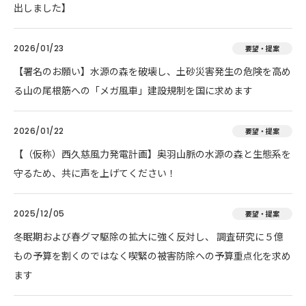
出しました】
2026/01/23
要望・提案
【署名のお願い】水源の森を破壊し、土砂災害発生の危険を高め
る山の尾根筋への「メガ風車」建設規制を国に求めます
2026/01/22
要望・提案
【（仮称）西久慈風力発電計画】奥羽山脈の水源の森と生態系を
守るため、共に声を上げてください！
2025/12/05
要望・提案
冬眠期および春グマ駆除の拡大に強く反対し、 調査研究に５億
もの予算を割くのではなく喫緊の被害防除への予算重点化を求め
ます