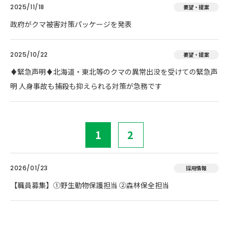
2025/11/18
要望・提案
政府がクマ被害対策パッケージを発表
2025/10/22
要望・提案
♦️緊急声明♦️北海道・東北等のクマの異常出没を受けての緊急声
明 人身事故も捕殺も抑えられる対策が急務です
1
2
2026/01/23
採用情報
【職員募集】①野生動物保護担当 ②森林保全担当