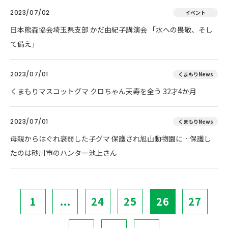
2023/07/02
イベント
日本熊森協会埼玉県支部 かだ由紀子講演会 「水への畏敬、そし
て備え」
2023/07/01
くまもりNews
くまもりマスコットグマ クロちゃん天寿を全う 32才4か月
2023/07/01
くまもりNews
母親からはぐれ衰弱した子グマ 保護され旭山動物園に…保護し
たのは砂川市のハンター池上さん
1
...
24
25
26
27