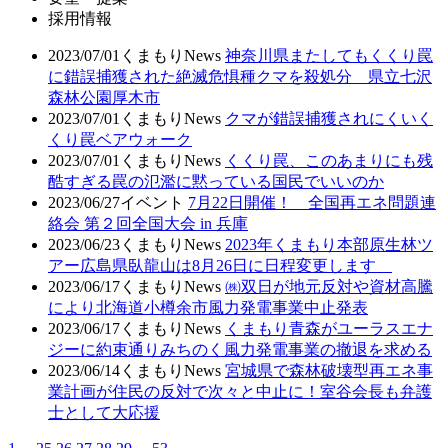
採用情報
2023/07/01
くまもりNews
神奈川県またしてもくくり罠
に錯誤捕獲された絶滅危惧種クマを殺処分 県立七沢
森林公園厚木市
2023/07/01
くまもりNews
クマが錯誤捕獲されにくいく
くり罠ベアウォーク
2023/07/01
くまもりNews
くくり罠、このあまりにも残
酷すぎる罠の氾濫に黙っている国民でいいのか
2023/06/27
イベント
7月22日開催！ 全国再エネ問題連
絡会 第２回全国大会 in 兵庫
2023/06/23
くまもりNews
2023年くまもり本部原生林ツ
アー広島県臥龍山は8月26日に日程変更します
2023/06/17
くまもりNews
㈱双日が地元反対や資材高騰
により北海道小樽余市風力発電事業中止発表
2023/06/17
くまもりNews
くまもり青森がユーラスエナ
ジーに約束通りみちのく風力発電事業の撤退を求める
2023/06/14
くまもりNews
宮城県で森林破壊型再エネ事
業計画が住民の反対で次々と中止に！室谷会長も弁護
士として大応援