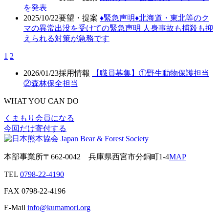
を発表
2025/10/22
要望・提案
♦️緊急声明♦️北海道・東北等のク
マの異常出没を受けての緊急声明 人身事故も捕殺も抑
えられる対策が急務です
1
2
2026/01/23
採用情報
【職員募集】①野生動物保護担当
②森林保全担当
WHAT YOU CAN DO
くまもり会員になる
今回だけ寄付する
本部事業所
〒662-0042
兵庫県西宮市分銅町1-4
MAP
TEL
0798-22-4190
FAX
0798-22-4196
E-Mail
info@kumamori.org