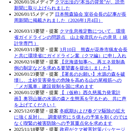
2026/01/26
メディア
クマ出没の“本当の背景”が、読売
新聞に取り上げられました
2026/01/15
メディア
日本熊森協会 室谷会長の記事が長
周新聞に掲載されました（2026年1月4日）
2026/03/13
要望・提案
クマ生息推定数について、環境
省ガイドラインの問題点 山上俊彦氏からの意見（ 統
計学専門 ）
2026/03/11
要望・提案
3月10日 熊森が花巻市猟友会長
と共に環境省にガイドライン案（クマ編）に申し入れ
2026/02/16
要望・提案
【北海道知事へ、再エネ規制条
例の制定などを求める要望書を提出しました】
2026/01/23
要望・提案
【署名のお願い】水源の森を破
壊し、土砂災害発生の危険を高める山の尾根筋への
「メガ風車」建設規制を国に求めます
2026/01/22
要望・提案
【（仮称）西久慈風力発電計
画】奥羽山脈の水源の森と生態系を守るため、共に声
を上げてください！
2025/12/05
要望・提案
冬眠期および春グマ駆除の拡大
に強く反対し、 調査研究に５億もの予算を割くのでは
なく喫緊の被害防除への予算重点化を求めます
2025/11/18
要望・提案
政府がクマ被害対策パッケージ