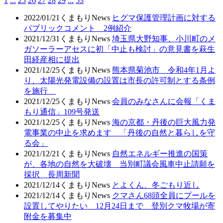
1
...
25
26
27
28
29
...
53
2022/01/21
くまもりNews
ヒグマ保護管理計画に対する
パブリックコメント 2例紹介
2021/12/31
くまもりNews
埼玉県大野知事、小川町のメ
ガソーラーアセスに初「中止も検討」の意見書を萩生
田経産相に提出
2021/12/25
くまもりNews
熊本県菊池市 令和4年1月よ
り、太陽光発電設備の設置は市長の許可制とする条例
を施行
2021/12/25
くまもりNews
会員のみなさんに会報「くま
もり通信」109号発送
2021/12/25
くまもりNews
海の京都・丹後の巨大風力発
電事業の中止を求めます 「丹後の自然と暮らしを守
る会」
2021/12/21
くまもりNews
自然エネルギー推進の国策
が、各地の自然を大破壊 当別町議会風車中止請願を
採択 長周新聞
2021/12/14
くまもりNews
とよくん、冬ごもり近し
2021/12/14
くまもりNews
クマさん68頭全員にプールを
設置してやりたい 12月24日まで 登別クマ牧場が寄
附金を募集中