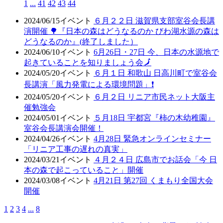
1
...
41
42
43
44
2024/06/15
イベント
６月２２日 滋賀県支部室谷会長講
演開催 🌳『日本の森はどうなるのか びわ湖水源の森は
どうなるのか』(終了しました）
2024/06/10
イベント
6月26日・27日 今、日本の水源地で
起きていることを知りましょう会🗾
2024/05/20
イベント
６月１日 和歌山 日高川町で室谷会
長講演「風力発電による環境問題」❗
2024/05/20
イベント
６月２日 リニア市民ネット大阪主
催勉強会
2024/05/01
イベント
５月18日 宇都宮『柿の木幼稚園』
室谷会長講演会開催！
2024/04/26
イベント
4月28日 緊急オンラインセミナー
「リニア工事の遅れの真実」
2024/03/21
イベント
４月２４日 広島市でお話会「今 日
本の森で起こっていること」開催
2024/03/08
イベント
4月21日 第27回 くまもり全国大会
開催
1
2
3
4
...
8