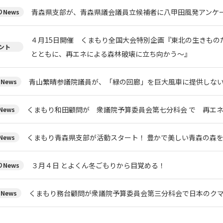
青森県支部が、青森県議会議員立候補者に八甲田風発アンケ
News
４月15日開催 くまもり全国大会特別企画『東北の生きもの
ント
とともに、再エネによる森林破壊に立ち向かう〜』
青山繁晴参議院議員が、「緑の回廊」を巨大風車に提供しな
News
くまもり和田顧問が 衆議院予算委員会第七分科会 で 再エ
ews
くまもり青森県支部が活動スタート！ 豊かで美しい青森の森
ews
３月４日 とよくん冬ごもりから目覚める！
News
くまもり務台顧問が衆議院予算委員会第三分科会で日本のク
News