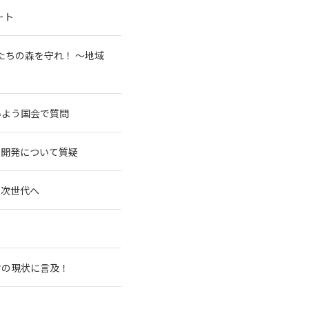
ート
たちの森を守れ！ 〜地域
いよう国会で質問
ネ開発について質疑
を次世代へ
マの現状に言及！