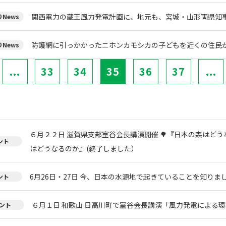
関西電力の蔵王風力発電計画に、地元も、宮城・山形両県知
News
防護網に引っかかったニホンカモシカの子どもを近くの住民
News
...
33
34
35
36
37
...
６月２２日 滋賀県支部室谷会長講演開催 🌳『日本の森はどう
ント
はどうなるのか』(終了しました）
6月26日・27日 今、日本の水源地で起きていることを知りまし
ント
６月１日 和歌山 日高川町で室谷会長講演「風力発電による環
ント