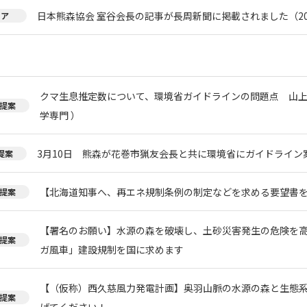
日本熊森協会 室谷会長の記事が長周新聞に掲載されました（20
ィア
クマ生息推定数について、環境省ガイドラインの問題点 山上
提案
学専門 ）
3月10日 熊森が花巻市猟友会長と共に環境省にガイドライン
提案
【北海道知事へ、再エネ規制条例の制定などを求める要望書
提案
【署名のお願い】水源の森を破壊し、土砂災害発生の危険を
提案
ガ風車」建設規制を国に求めます
【（仮称）西久慈風力発電計画】奥羽山脈の水源の森と生態
提案
げてください！