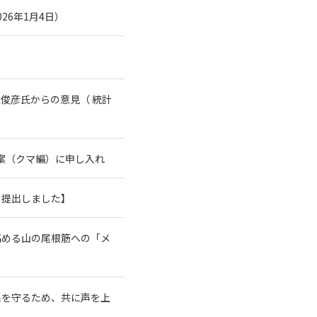
26年1月4日）
俊彦氏からの意見（ 統計
案（クマ編）に申し入れ
を提出しました】
高める山の尾根筋への「メ
系を守るため、共に声を上