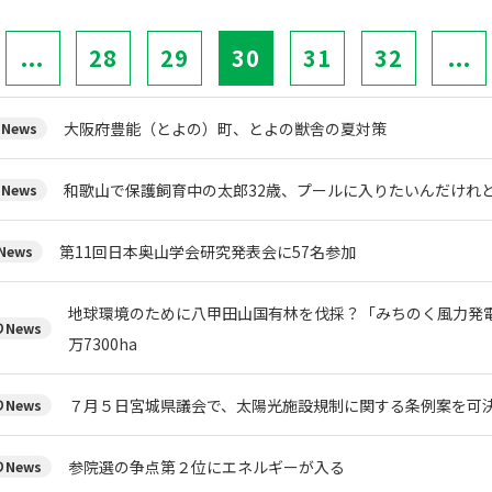
...
28
29
30
31
32
...
大阪府豊能（とよの）町、とよの獣舎の夏対策
News
和歌山で保護飼育中の太郎32歳、プールに入りたいんだけれ
News
第11回日本奥山学会研究発表会に57名参加
ews
地球環境のために八甲田山国有林を伐採？「みちのく風力発
News
万7300ha
７月５日宮城県議会で、太陽光施設規制に関する条例案を可
News
参院選の争点第２位にエネルギーが入る
News