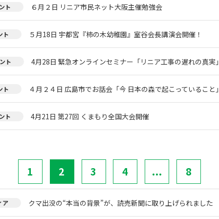
６月２日 リニア市民ネット大阪主催勉強会
ント
５月18日 宇都宮『柿の木幼稚園』室谷会長講演会開催！
ント
4月28日 緊急オンラインセミナー「リニア工事の遅れの真実
ント
４月２４日 広島市でお話会「今 日本の森で起こっていること
ント
4月21日 第27回 くまもり全国大会開催
ント
1
2
3
4
...
8
クマ出没の“本当の背景”が、読売新聞に取り上げられました
ィア