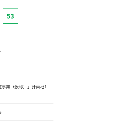
53
ど
電事業（仮称）」計画地1
決