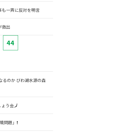
事も一斉に反対を明言
が救出
44
なるのか びわ湖水源の森
ょう会🗾
境問題」❗