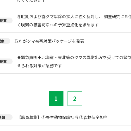
冬眠期および春グマ駆除の拡大に強く反対し、 調査研究に５
提案
く喫緊の被害防除への予算重点化を求めます
政府がクマ被害対策パッケージを発表
提案
♦️緊急声明♦️北海道・東北等のクマの異常出没を受けての緊
提案
えられる対策が急務です
1
2
【職員募集】①野生動物保護担当 ②森林保全担当
情報