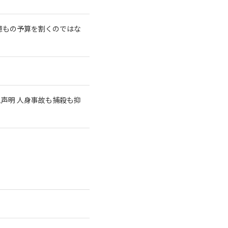
億もの予算を割くのではな
急声明 人身事故も捕殺も抑