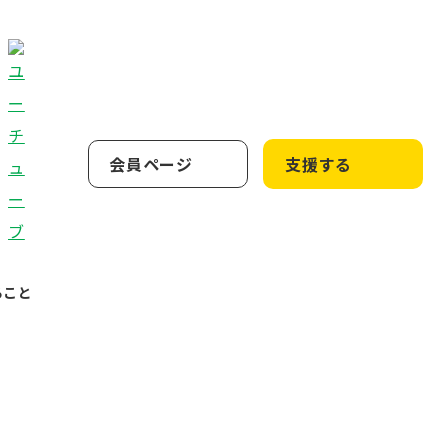
会員ページ
支援する
ること