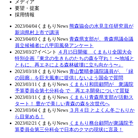
メディア
要望・提案
採用情報
2023/04/04
くまもりNews
熊森協会の水見主任研究員が
新潟県村上市で講演
2023/04/03
くまもりNews
青森県支部が、青森県議会議
員立候補者に八甲田風発アンケート
2023/03/27
イベント
４月15日開催 くまもり全国大会
特別企画『東北の生きものたちの森を守れ！ 〜地域と
ともに、再エネによる森林破壊に立ち向かう〜』
2023/03/18
くまもりNews
青山繁晴参議院議員が、「緑
の回廊」を巨大風車に提供しないよう国会で質問
2023/03/11
くまもりNews
くまもり和田顧問が 衆議院
予算委員会第七分科会 で 再エネ開発について質疑
2023/03/11
くまもりNews
くまもり青森県支部が活動ス
タート！ 豊かで美しい青森の森を次世代へ
2023/03/04
くまもりNews
３月４日 とよくん冬ごもりか
ら目覚める！
2023/02/21
くまもりNews
くまもり務台顧問が衆議院予
算委員会第三分科会で日本のクマの現状に言及！