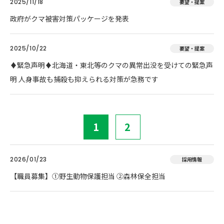
2025/11/18
要望・提案
政府がクマ被害対策パッケージを発表
2025/10/22
要望・提案
♦️緊急声明♦️北海道・東北等のクマの異常出没を受けての緊急声
明 人身事故も捕殺も抑えられる対策が急務です
1
2
2026/01/23
採用情報
【職員募集】①野生動物保護担当 ②森林保全担当