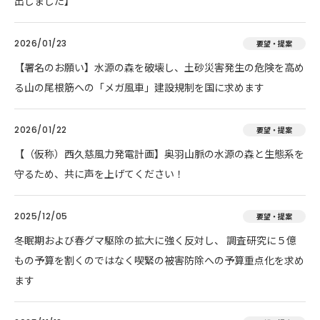
出しました】
2026/01/23
要望・提案
【署名のお願い】水源の森を破壊し、土砂災害発生の危険を高め
る山の尾根筋への「メガ風車」建設規制を国に求めます
2026/01/22
要望・提案
【（仮称）西久慈風力発電計画】奥羽山脈の水源の森と生態系を
守るため、共に声を上げてください！
2025/12/05
要望・提案
冬眠期および春グマ駆除の拡大に強く反対し、 調査研究に５億
もの予算を割くのではなく喫緊の被害防除への予算重点化を求め
ます