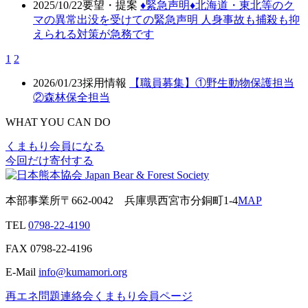
2025/10/22
要望・提案
♦️緊急声明♦️北海道・東北等のク
マの異常出没を受けての緊急声明 人身事故も捕殺も抑
えられる対策が急務です
1
2
2026/01/23
採用情報
【職員募集】①野生動物保護担当
②森林保全担当
WHAT YOU CAN DO
くまもり会員になる
今回だけ寄付する
本部事業所
〒662-0042
兵庫県西宮市分銅町1-4
MAP
TEL
0798-22-4190
FAX
0798-22-4196
E-Mail
info@kumamori.org
再エネ問題連絡会
くまもり会員ページ