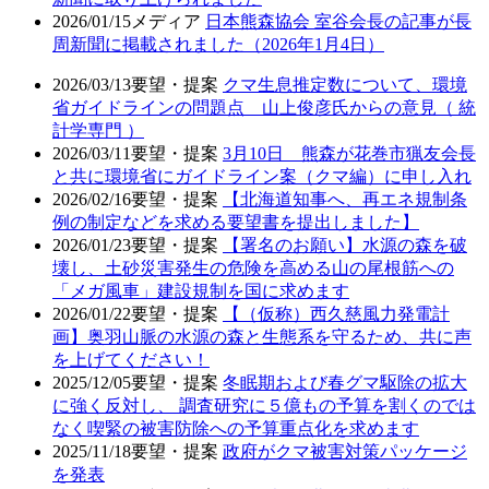
2026/01/15
メディア
日本熊森協会 室谷会長の記事が長
周新聞に掲載されました（2026年1月4日）
2026/03/13
要望・提案
クマ生息推定数について、環境
省ガイドラインの問題点 山上俊彦氏からの意見（ 統
計学専門 ）
2026/03/11
要望・提案
3月10日 熊森が花巻市猟友会長
と共に環境省にガイドライン案（クマ編）に申し入れ
2026/02/16
要望・提案
【北海道知事へ、再エネ規制条
例の制定などを求める要望書を提出しました】
2026/01/23
要望・提案
【署名のお願い】水源の森を破
壊し、土砂災害発生の危険を高める山の尾根筋への
「メガ風車」建設規制を国に求めます
2026/01/22
要望・提案
【（仮称）西久慈風力発電計
画】奥羽山脈の水源の森と生態系を守るため、共に声
を上げてください！
2025/12/05
要望・提案
冬眠期および春グマ駆除の拡大
に強く反対し、 調査研究に５億もの予算を割くのでは
なく喫緊の被害防除への予算重点化を求めます
2025/11/18
要望・提案
政府がクマ被害対策パッケージ
を発表