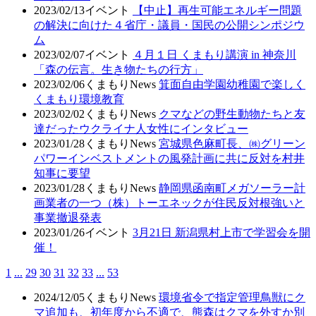
2023/02/13
イベント
【中止】再生可能エネルギー問題
の解決に向けた４省庁・議員・国民の公開シンポジウ
ム
2023/02/07
イベント
４月１日 くまもり講演 in 神奈川
「森の伝言。生き物たちの行方」
2023/02/06
くまもりNews
箕面自由学園幼稚園で楽しく
くまもり環境教育
2023/02/02
くまもりNews
クマなどの野生動物たちと友
達だったウクライナ人女性にインタビュー
2023/01/28
くまもりNews
宮城県色麻町長、㈱グリーン
パワーインベストメントの風発計画に共に反対を村井
知事に要望
2023/01/28
くまもりNews
静岡県函南町メガソーラー計
画業者の一つ（株）トーエネックが住民反対根強いと
事業撤退発表
2023/01/26
イベント
3月21日 新潟県村上市で学習会を開
催！
1
...
29
30
31
32
33
...
53
2024/12/05
くまもりNews
環境省令で指定管理鳥獣にク
マ追加も、初年度から不適で、熊森はクマを外すか別