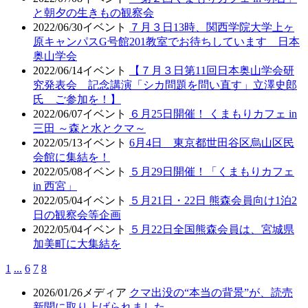
と朝夕の生きもの観察会
2022/06/30
イベント
７月３日13時、関西学院大学上ヶ
原キャンパスG号館201教室でお待ちしています 日本
奥山学会
2022/06/14
イベント
【７月３日第11回日本奥山学会研
究発表会 記念講演「シカ問題を問い直す」立澤史郎
氏 ご参加を！】
2022/06/07
イベント
６月25日開催！ くまもりカフェ in
三田 ～森と水とクマ～
2022/05/13
イベント
6月4日 東京都世田谷区烏山区民
会館に集結を！
2022/05/08
イベント
５月29日開催！「くまもりカフェ
in 西宮」
2022/05/04
イベント
５月21日・22日 熊森会員向け1泊2
日の観察会等企画
2022/05/04
イベント
５月22日全国熊森会員は、宮城県
加美町に大集結を
1
...
6
7
8
2026/01/26
メディア
クマ出没の“本当の背景”が、読売
新聞に取り上げられました