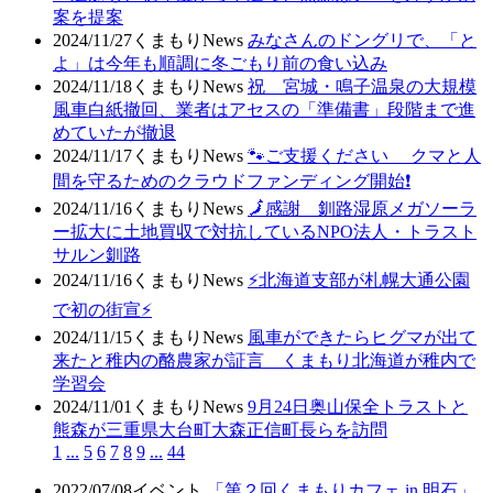
案を提案
2024/11/27
くまもりNews
みなさんのドングリで、「と
よ」は今年も順調に冬ごもり前の食い込み
2024/11/18
くまもりNews
祝 宮城・鳴子温泉の大規模
風車白紙撤回、業者はアセスの「準備書」段階まで進
めていたが撤退
2024/11/17
くまもりNews
🐾ご支援ください クマと人
間を守るためのクラウドファンディング開始❗
2024/11/16
くまもりNews
🗾感謝 釧路湿原メガソーラ
ー拡大に土地買収で対抗しているNPO法人・トラスト
サルン釧路
2024/11/16
くまもりNews
⚡北海道支部が札幌大通公園
で初の街宣⚡
2024/11/15
くまもりNews
風車ができたらヒグマが出て
来たと稚内の酪農家が証言 くまもり北海道が稚内で
学習会
2024/11/01
くまもりNews
9月24日奥山保全トラストと
熊森が三重県大台町大森正信町長らを訪問
1
...
5
6
7
8
9
...
44
2022/07/08
イベント
「第２回くまもりカフェ in 明石」