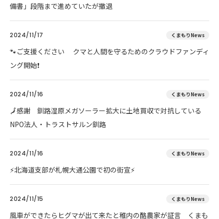
備書」段階まで進めていたが撤退
2024/11/17
くまもりNews
🐾ご支援ください クマと人間を守るためのクラウドファンディ
ング開始❗
2024/11/16
くまもりNews
🗾感謝 釧路湿原メガソーラー拡大に土地買収で対抗している
NPO法人・トラストサルン釧路
2024/11/16
くまもりNews
⚡北海道支部が札幌大通公園で初の街宣⚡
2024/11/15
くまもりNews
風車ができたらヒグマが出て来たと稚内の酪農家が証言 くまも