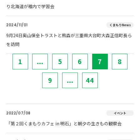
り北海道が稚内で学習会
2024/11/01
くまもりNews
9月24日奥山保全トラストと熊森が三重県大台町大森正信町長ら
を訪問
1
...
5
6
7
8
9
...
44
2022/07/08
イベント
「第２回くまもりカフェ in 明石」と朝夕の生きもの観察会