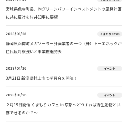
宮城県色麻町長、㈱グリーンパワーインベストメントの風発計画
に共に反対を村井知事に要望
2023/01/28
くまもりNews
静岡県函南町メガソーラー計画業者の一つ（株）トーエネックが
住民反対根強いと事業撤退発表
2023/01/26
イベント
3月21日 新潟県村上市で学習会を開催！
2023/01/26
イベント
２月19日開催 くまもりカフェ in 京都～どうすれば野生動物と共
存できるのか？～