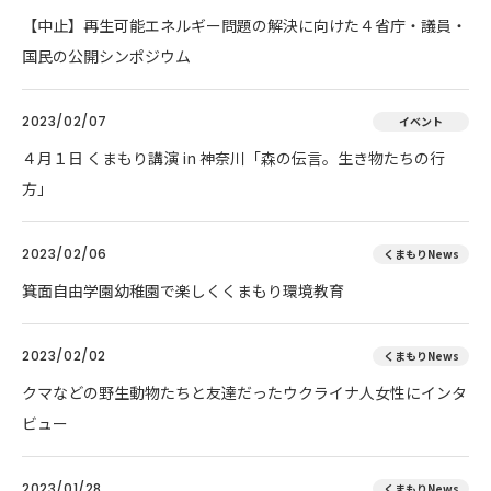
【中止】再生可能エネルギー問題の解決に向けた４省庁・議員・
国民の公開シンポジウム
2023/02/07
イベント
４月１日 くまもり講演 in 神奈川「森の伝言。生き物たちの行
方」
2023/02/06
くまもりNews
箕面自由学園幼稚園で楽しくくまもり環境教育
2023/02/02
くまもりNews
クマなどの野生動物たちと友達だったウクライナ人女性にインタ
ビュー
2023/01/28
くまもりNews