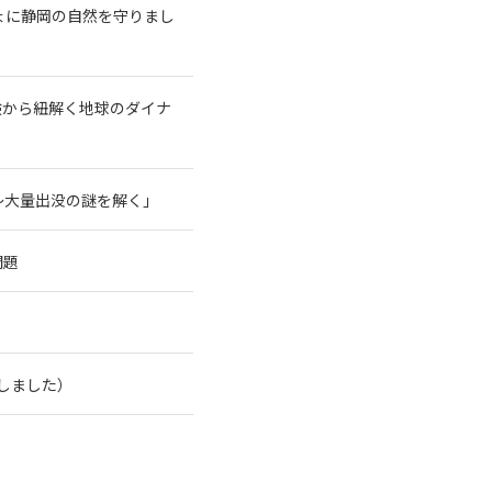
ょに静岡の自然を守りまし
験から紐解く地球のダイナ
～大量出没の謎を解く」
問題
了しました）