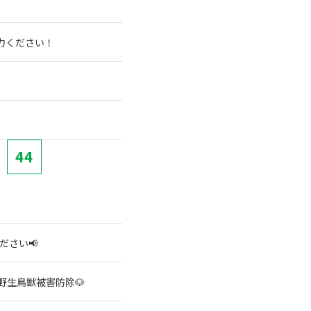
力ください！
44
ださい📢
野生鳥獣被害防除🐶