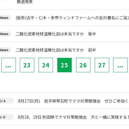
撤退発表
(仮称)古平・仁木・余市ウィンドファームへの反対署名にご協
ews
二酸化炭素地球温暖化説は本当ですか 後半
ews
二酸化炭素地球温暖化説は本当ですか 前半
ews
...
23
24
25
26
27
...
8月17日(月) 岩手県雫石町でクマ対策勉強会 ぜひご参加く
ント
8月18、19日 秋田県でクマ対策勉強会 犬と一緒に実践する 
ント