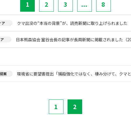
1
2
3
...
8
クマ出没の“本当の背景”が、読売新聞に取り上げられました
ィア
日本熊森協会 室谷会長の記事が長周新聞に掲載されました（20
ィア
環境省に要望書提出「捕殺強化ではなく、棲み分けて、クマ
提案
1
2
。