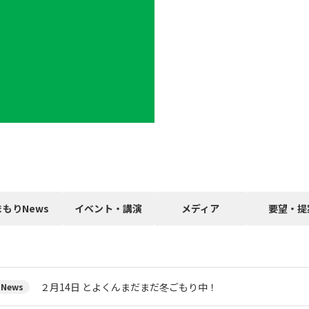
まもりNews
イベント・講演
メディア
要望・提
２月14日 とよくんまだまだ冬ごもり中！
News