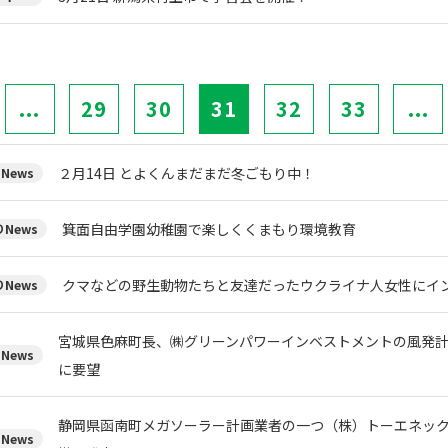
...
29
30
31
32
33
...
２月14日 とよくんまだまだ冬ごもり中！
News
箕面自由学園幼稚園で楽しくくまもり環境教育
News
クマなどの野生動物たちと友達だったウクライナ人女性にイ
News
宮城県色麻町長、㈱グリーンパワーインベストメントの風発
News
に要望
静岡県函南町メガソーラー計画業者の一つ（株）トーエネッ
News