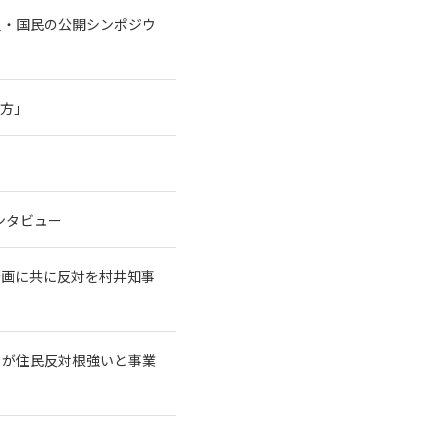
員・国民の公開シンポジウ
行方」
ンタビュー
計画に共に反対を村井知事
クが住民反対根強いと事業