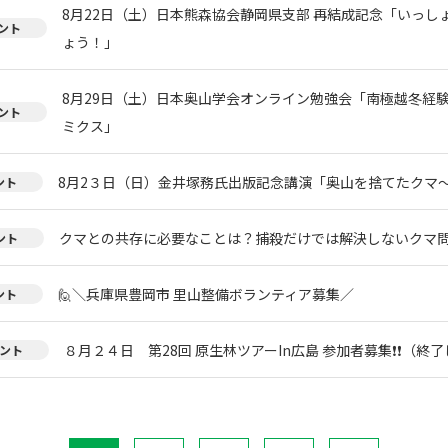
8月22日（土）日本熊森協会静岡県支部 再結成記念「いっし
ント
ょう！」
8月29日（土）日本奥山学会オンライン勉強会「南極越冬経
ント
ミクス」
8月2３日（日）金井塚務氏出版記念講演「奥山を捨てたクマ
ント
クマとの共存に必要なことは？捕殺だけでは解決しないクマ
ント
🙋＼兵庫県豊岡市 里山整備ボランティア募集／
ント
８月２４日 第28回 原生林ツアーIn広島 参加者募集❗❗（終
ント