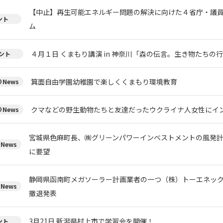
【中止】再生可能エネルギー問題の解決に向けた４省庁・議
ント
ム
４月１日 くまもり講演 in 神奈川「森の伝言。生き物たちの
ント
箕面自由学園幼稚園で楽しくくまもり環境教育
News
クマなどの野生動物たちと友達だったウクライナ人女性にイ
News
宮城県色麻町長、㈱グリーンパワーインベストメントの風発
News
に要望
静岡県函南町メガソーラー計画業者の一つ（株）トーエネッ
News
撤退発表
3月21日 新潟県村上市で学習会を開催！
ント