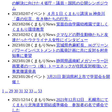
の解決に向けた４省庁・議員・国民の公開シンポジウ
ム
2023/02/07
イベント
４月１日 くまもり講演 in 神奈川
「森の伝言。生き物たちの行方」
2023/02/06
くまもりNews
箕面自由学園幼稚園で楽しく
くまもり環境教育
2023/02/02
くまもりNews
クマなどの野生動物たちと友
達だったウクライナ人女性にインタビュー
2023/01/28
くまもりNews
宮城県色麻町長、㈱グリーン
パワーインベストメントの風発計画に共に反対を村井
知事に要望
2023/01/28
くまもりNews
静岡県函南町メガソーラー計
画業者の一つ（株）トーエネックが住民反対根強いと
事業撤退発表
2023/01/26
イベント
3月21日 新潟県村上市で学習会を開
催！
1
...
29
30
31
32
33
...
53
2021/12/14
くまもりNews
2021年12月12日 札幌市にて
くまもり北海道支部結成準備会 参加者45名で盛会で
した