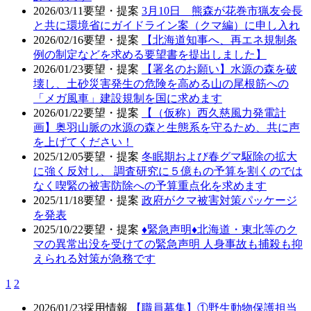
2026/03/11
要望・提案
3月10日 熊森が花巻市猟友会長
と共に環境省にガイドライン案（クマ編）に申し入れ
2026/02/16
要望・提案
【北海道知事へ、再エネ規制条
例の制定などを求める要望書を提出しました】
2026/01/23
要望・提案
【署名のお願い】水源の森を破
壊し、土砂災害発生の危険を高める山の尾根筋への
「メガ風車」建設規制を国に求めます
2026/01/22
要望・提案
【（仮称）西久慈風力発電計
画】奥羽山脈の水源の森と生態系を守るため、共に声
を上げてください！
2025/12/05
要望・提案
冬眠期および春グマ駆除の拡大
に強く反対し、 調査研究に５億もの予算を割くのでは
なく喫緊の被害防除への予算重点化を求めます
2025/11/18
要望・提案
政府がクマ被害対策パッケージ
を発表
2025/10/22
要望・提案
♦️緊急声明♦️北海道・東北等のク
マの異常出没を受けての緊急声明 人身事故も捕殺も抑
えられる対策が急務です
1
2
2026/01/23
採用情報
【職員募集】①野生動物保護担当