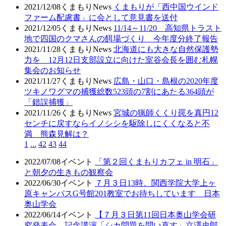
2021/12/08
くまもりNews
くまもりが「西中国ウインド
ファーム配慮書」に会として意見書を送付
2021/12/05
くまもりNews
11/14～11/20 高知県トラスト
地で四国のクマさんの餌場づくり 今年度分終了報告
2021/11/28
くまもりNews
北海道にも大きな自然保護勢
力を 12月12日支部設立に向けた室谷会長を囲む札幌
集会のお知らせ
2021/11/27
くまもりNews
広島・山口・島根の2020年度
ツキノワグマの捕獲総数523頭の7割にあたる364頭が
「錯誤捕獲」
2021/11/26
くまもりNews
宮城の猟師くくり罠を真円12
センチに戻すならイノシシを駆除しにくくなると不
満 熊森見解は？
1
...
42
43
44
2022/07/08
イベント
「第２回くまもりカフェ in 明石」
と朝夕の生きもの観察会
2022/06/30
イベント
７月３日13時、関西学院大学上ヶ
原キャンパスG号館201教室でお待ちしています 日本
奥山学会
2022/06/14
イベント
【７月３日第11回日本奥山学会研
究発表会 記念講演「シカ問題を問い直す」立澤史郎