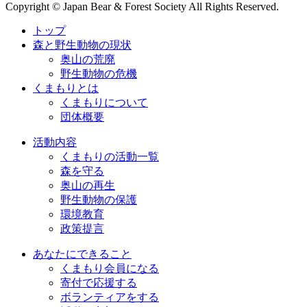
Copyright © Japan Bear & Forest Society All Rights Reserved.
トップ
森と野生動物の現状
奥山の荒廃
野生動物の危機
くまもりとは
くまもりについて
団体概要
活動内容
くまもりの活動一覧
森を守る
奥山の再生
野生動物の保護
環境教育
政策提言
あなたにできること
くまもり会員になる
寄付で応援する
ボランティアをする