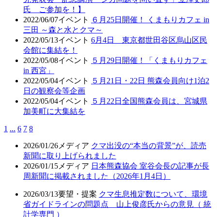
氏 ご参加を！】
2022/06/07
イベント
６月25日開催！ くまもりカフェ in
三田 ～森と水とクマ～
2022/05/13
イベント
6月4日 東京都世田谷区烏山区民
会館に集結を！
2022/05/08
イベント
５月29日開催！「くまもりカフェ
in 西宮」
2022/05/04
イベント
５月21日・22日 熊森会員向け1泊2
日の観察会等企画
2022/05/04
イベント
５月22日全国熊森会員は、宮城県
加美町に大集結を
1
...
6
7
8
2026/01/26
メディア
クマ出没の“本当の背景”が、読売
新聞に取り上げられました
2026/01/15
メディア
日本熊森協会 室谷会長の記事が長
周新聞に掲載されました（2026年1月4日）
2026/03/13
要望・提案
クマ生息推定数について、環境
省ガイドラインの問題点 山上俊彦氏からの意見（ 統
計学専門 ）