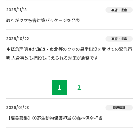
2025/11/18
要望・提案
政府がクマ被害対策パッケージを発表
2025/10/22
要望・提案
♦️緊急声明♦️北海道・東北等のクマの異常出没を受けての緊急声
明 人身事故も捕殺も抑えられる対策が急務です
1
2
2026/01/23
採用情報
【職員募集】①野生動物保護担当 ②森林保全担当