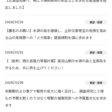
【北海道知事へ、再エネ規制条例の制定などを求める要望書を提
出しました】
2026/01/23
要望・提案
【署名のお願い】水源の森を破壊し、土砂災害発生の危険を高め
る山の尾根筋への「メガ風車」建設規制を国に求めます
2026/01/22
要望・提案
【（仮称）西久慈風力発電計画】奥羽山脈の水源の森と生態系を
守るため、共に声を上げてください！
2025/12/05
要望・提案
冬眠期および春グマ駆除の拡大に強く反対し、 調査研究に５億
もの予算を割くのではなく喫緊の被害防除への予算重点化を求め
ます