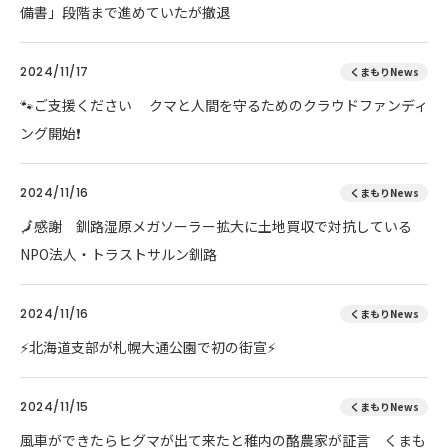
備書」段階まで進めていたが撤退
2024/11/17
くまもりNews
🐾ご支援ください クマと人間を守るためのクラウドファンディ
ング開始❗
2024/11/16
くまもりNews
🗾感謝 釧路湿原メガソーラー拡大に土地買収で対抗している
NPO法人・トラストサルン釧路
2024/11/16
くまもりNews
⚡北海道支部が札幌大通公園で初の街宣⚡
2024/11/15
くまもりNews
風車ができたらヒグマが出て来たと稚内の酪農家が証言 くまも