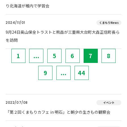
り北海道が稚内で学習会
2024/11/01
くまもりNews
9月24日奥山保全トラストと熊森が三重県大台町大森正信町長ら
を訪問
1
...
5
6
7
8
9
...
44
2022/07/08
イベント
「第２回くまもりカフェ in 明石」と朝夕の生きもの観察会