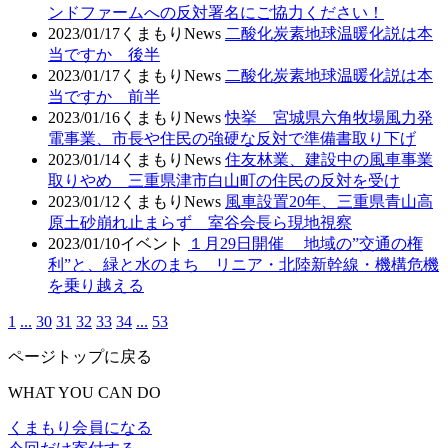
ンドファームへの反対署名にご協力ください！
2023/01/17
くまもりNews
二酸化炭素地球温暖化説は本
当ですか 後半
2023/01/17
くまもりNews
二酸化炭素地球温暖化説は本
当ですか 前半
2023/01/16
くまもりNews
快挙 宮城県六角牧場風力発
電事業、市長や住民の強硬な反対で準備書取り下げ
2023/01/14
くまもりNews
住友林業、建設中の風車事業
取りやめ 三重県津市白山町の住民の反対を受け
2023/01/12
くまもりNews
風車設置20年、三重県青山高
原土砂崩れ止まらず 室谷会長ら現地視察
2023/01/10
イベント
１月29日開催 地域の”交通の権
利”と、緑と水のまち リニア・北陸新幹線・機構危機
を乗り越える
1
...
30
31
32
33
34
...
53
ページトップに戻る
WHAT YOU CAN DO
くまもり会員になる