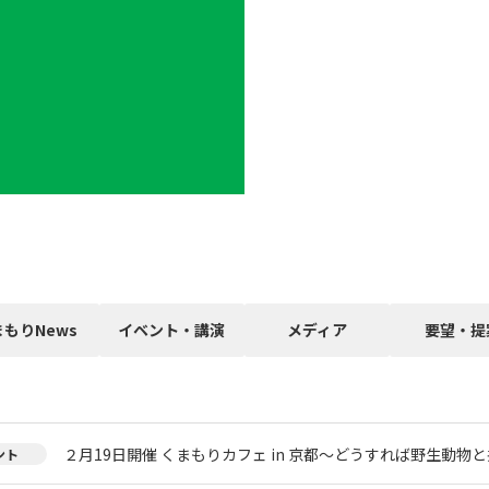
まもりNews
イベント・講演
メディア
要望・提
２月19日開催 くまもりカフェ in 京都～どうすれば野生動物
ント