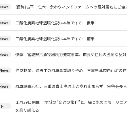
(仮称)古平・仁木・余市ウィンドファームへの反対署名にご協
ews
二酸化炭素地球温暖化説は本当ですか 後半
ews
二酸化炭素地球温暖化説は本当ですか 前半
ews
快挙 宮城県六角牧場風力発電事業、市長や住民の強硬な反対
ews
住友林業、建設中の風車事業取りやめ 三重県津市白山町の住
News
風車設置20年、三重県青山高原土砂崩れ止まらず 室谷会長
ews
１月29日開催 地域の”交通の権利”と、緑と水のまち リニ
ント
を乗り越える