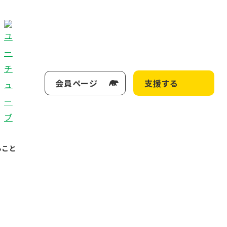
会員ページ
支援する
ること