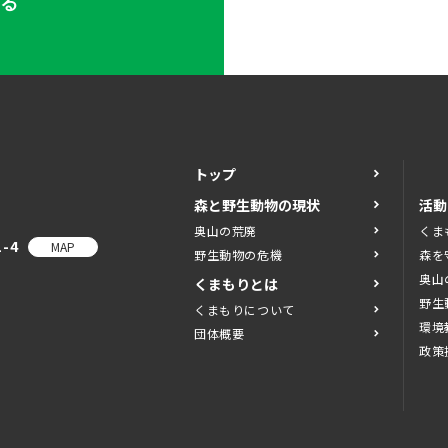
する
トップ
森と野生動物の現状
活動
奥山の荒廃
くま
-4
MAP
野生動物の危機
森を
奥山
くまもりとは
野生
くまもりについて
環境
団体概要
政策