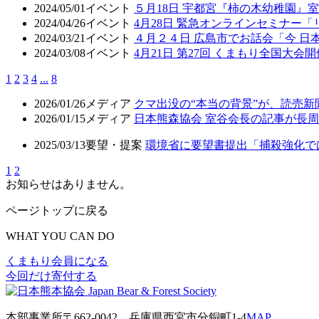
2024/05/01
イベント
５月18日 宇都宮『柿の木幼稚園』
2024/04/26
イベント
4月28日 緊急オンラインセミナー
2024/03/21
イベント
４月２４日 広島市でお話会「今 日
2024/03/08
イベント
4月21日 第27回 くまもり全国大会開
1
2
3
4
...
8
2026/01/26
メディア
クマ出没の“本当の背景”が、読売
2026/01/15
メディア
日本熊森協会 室谷会長の記事が長周新
2025/03/13
要望・提案
環境省に要望書提出「捕殺強化で
1
2
お知らせはありません。
ページトップに戻る
WHAT YOU CAN DO
くまもり会員になる
今回だけ寄付する
本部事業所
〒662-0042
兵庫県西宮市分銅町1-4
MAP