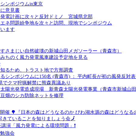
シンポジウムin東京
題に意見書
力発電計画に次々と反対ドミノ 宮城県北部
再エネ問題紛争地を次々と訪問、現地でシンポジウム
ざいます
③すさまじい自然破壊の新城山田メガソーラー（青森市）
②みちのく風力発電風車建設予定地を見る
①
を知るため、トラスト地で方形調査
るシンポジウムに150名 (青森市) ： 平内町長が初の風発反対
県でクマ狩猟解禁に熊森異議あり
る太陽光発電造成現場 新青森太陽光発電事業（青森市新城山
黒豆畑のシカ防除ネットを修理
開催 🌳『日本の森はどうなるのか びわ湖水源の森はどうなる
で起きていることを知りましょう会🗾
長講演「風力発電による環境問題」❗
催勉強会