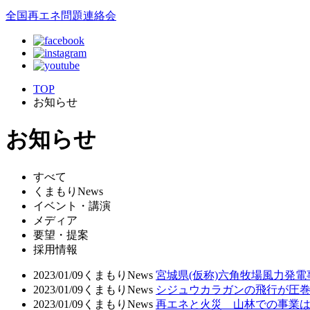
全国再エネ問題連絡会
TOP
お知らせ
お知らせ
すべて
くまもりNews
イベント・講演
メディア
要望・提案
採用情報
2023/01/09
くまもりNews
宮城県(仮称)六角牧場風力発電
2023/01/09
くまもりNews
シジュウカラガンの飛行が圧
2023/01/09
くまもりNews
再エネと火災 山林での事業