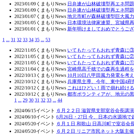
2023/01/09
くまもりNews
日弁連が山林破壊型再エネ問題
2023/01/09
くまもりNews
日弁連が山林破壊型再エネ問
2023/01/07
くまもりNews
地元市町が森林破壊型巨大風
2023/01/05
くまもりNews
日本環境法律家連盟、宮城県
2023/01/01
くまもりNews
新年明けましておめでとうご
1
...
31
32
33
34
35
...
53
2022/11/05
くまもりNews
いてもたってもおれず青森に
2022/11/05
くまもりNews
いてもたってもおれず青森に
2022/11/05
くまもりNews
いてもたってもおれず青森に
2022/11/04
くまもりNews
宮崎県高千穂での森再生過程
2022/10/13
くまもりNews
10月10日八甲田風力発電を考え
2022/10/12
くまもりNews
兵庫県主導、今年、東中国4府
2022/10/12
くまもりNews
これはひどい！雨で崩れ続け
2022/10/12
くまもりNews
都市ボランティアが、地元の
1
...
29
30
31
32
33
...
44
2024/06/15
イベント
６月２２日 滋賀県支部室谷会長講演
2024/06/10
イベント
6月26日・27日 今、日本の水源地
2024/05/20
イベント
６月１日 和歌山 日高川町で室谷会
2024/05/20
イベント
６月２日 リニア市民ネット大阪主