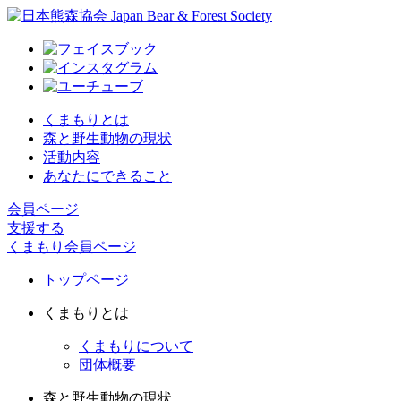
くまもりとは
森と野生動物の現状
活動内容
あなたにできること
会員ページ
支援する
くまもり会員ページ
トップページ
くまもりとは
くまもりについて
団体概要
森と野生動物の現状