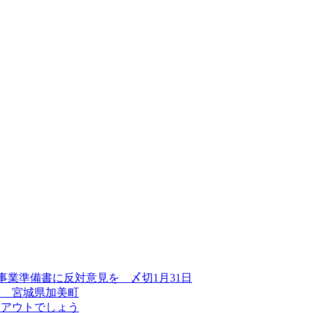
事業準備書に反対意見を 〆切1月31日
巻 宮城県加美町
はアウトでしょう