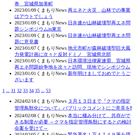
巻 宮城県加美町
2023/01/09
くまもりNews
再エネと火災 山林での事業
はアウトでしょう
2023/01/09
くまもりNews
日弁連が山林破壊型再エネ問
題シンポジウムin東京
2023/01/09
くまもりNews
日弁連が山林破壊型再エネ問
題に意見書
2023/01/07
くまもりNews
地元市町が森林破壊型巨大風
力発電計画に次々と反対ドミノ 宮城県北部
2023/01/05
くまもりNews
日本環境法律家連盟、宮城県
再エネ問題紛争地を次々と訪問、現地でシンポジウム
2023/01/01
くまもりNews
新年明けましておめでとうご
ざいます
1
...
31
32
33
34
35
...
53
2024/02/18
くまもりNews
３月１３日まで『クマの指定
管理鳥獣化について』パブリックコメントにご意見を❗
2024/02/08
くまもりNews
本当に棲み分けて、共存がで
きる制度が必要 ～クマを指定管理鳥獣にするとの検討
会案を受けて～
2024/02/05
くまもりNews
緊急署名 1 万４７４９筆を環