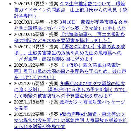
2026/03/13
要望・提案
クマ生息推定数について、環境
省ガイドラインの問題点 山上俊彦氏からの意見（ 統
計学専門 ）
2026/03/11
要望・提案
3月10日 熊森が花巻市猟友会長
と共に環境省にガイドライン案（クマ編）に申し入れ
2026/02/16
要望・提案
【北海道知事へ、再エネ規制条
例の制定などを求める要望書を提出しました】
2026/01/23
要望・提案
【署名のお願い】水源の森を破
壊し、土砂災害発生の危険を高める山の尾根筋への
「メガ風車」建設規制を国に求めます
2026/01/22
要望・提案
【（仮称）西久慈風力発電計
画】奥羽山脈の水源の森と生態系を守るため、共に声
を上げてください！
2025/12/05
要望・提案
冬眠期および春グマ駆除の拡大
に強く反対し、 調査研究に５億もの予算を割くのでは
なく喫緊の被害防除への予算重点化を求めます
2025/11/18
要望・提案
政府がクマ被害対策パッケージ
を発表
2025/10/22
要望・提案
♦️緊急声明♦️北海道・東北等のク
マの異常出没を受けての緊急声明 人身事故も捕殺も抑
えられる対策が急務です