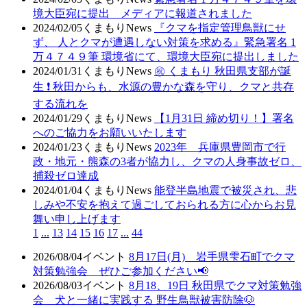
境大臣宛に提出 メディアに報道されました
2024/02/05
くまもりNews
『クマを指定管理鳥獣にせ
ず、 人とクマが遭遇しない対策を求める』緊急署名 1
万４７４９筆 環境省にて、環境大臣宛に提出しました
2024/01/31
くまもりNews
㊗ くまもり 秋田県支部が誕
生 ❗ 秋田からも、水源の豊かな森を守り、クマと共存
する流れを
2024/01/29
くまもりNews
【1月31日 締め切り！】署名
へのご協力をお願いいたします
2024/01/23
くまもりNews
2023年 兵庫県豊岡市で行
政・地元・熊森の3者が協力し、クマの人身事故ゼロ、
捕殺ゼロ達成
2024/01/04
くまもりNews
能登半島地震で被災され、悲
しみや不安を抱えて過ごしておられる方に心からお見
舞い申し上げます
1
...
13
14
15
16
17
...
44
2026/08/04
イベント
8月17日(月) 岩手県雫石町でクマ
対策勉強会 ぜひご参加ください📢
2026/08/03
イベント
8月18、19日 秋田県でクマ対策勉強
会 犬と一緒に実践する 野生鳥獣被害防除🐶