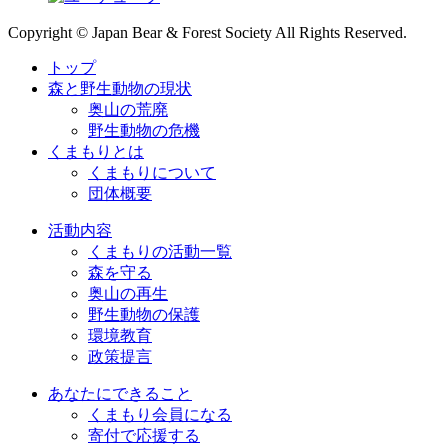
Copyright © Japan Bear & Forest Society All Rights Reserved.
トップ
森と野生動物の現状
奥山の荒廃
野生動物の危機
くまもりとは
くまもりについて
団体概要
活動内容
くまもりの活動一覧
森を守る
奥山の再生
野生動物の保護
環境教育
政策提言
あなたにできること
くまもり会員になる
寄付で応援する