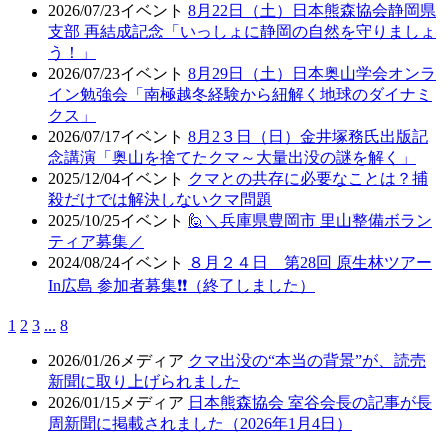
2026/07/23
イベント
8月22日（土）日本熊森協会静岡県
支部 再結成記念「いっしょに静岡の自然を守りましょ
う！」
2026/07/23
イベント
8月29日（土）日本奥山学会オンラ
イン勉強会「南極越冬経験から紐解く地球のダイナミ
クス」
2026/07/17
イベント
8月2３日（日）金井塚務氏出版記
念講演「奥山を捨てたクマ～大量出没の謎を解く」
2025/12/04
イベント
クマとの共存に必要なことは？捕
殺だけでは解決しないクマ問題
2025/10/25
イベント
🙋＼兵庫県豊岡市 里山整備ボラン
ティア募集／
2024/08/24
イベント
８月２４日 第28回 原生林ツアー
In広島 参加者募集❗❗（終了しました）
1
2
3
...
8
2026/01/26
メディア
クマ出没の“本当の背景”が、読売
新聞に取り上げられました
2026/01/15
メディア
日本熊森協会 室谷会長の記事が長
周新聞に掲載されました（2026年1月4日）