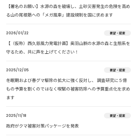
【署名のお願い】水源の森を破壊し、土砂災害発生の危険を高め
る山の尾根筋への「メガ風車」建設規制を国に求めます
2026/01/22
要望・提案
【（仮称）西久慈風力発電計画】奥羽山脈の水源の森と生態系を
守るため、共に声を上げてください！
2025/12/05
要望・提案
冬眠期および春グマ駆除の拡大に強く反対し、 調査研究に５億
もの予算を割くのではなく喫緊の被害防除への予算重点化を求め
ます
2025/11/18
要望・提案
政府がクマ被害対策パッケージを発表