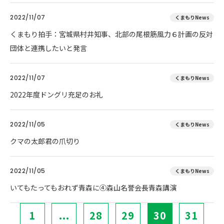
2022/11/07
くまもりNews
くまもり拍手：宮城県村井知事、北部の尾根筋風力６計画の反対
団体と連携したいと発言
2022/11/07
くまもりNews
2022年度ドングリ充足のお礼
2022/11/05
くまもりNews
クマの太郎君の爪切り
2022/11/05
くまもりNews
いてもたってもおれず青森に④森山名誉会長青森講演
1
...
28
29
30
31