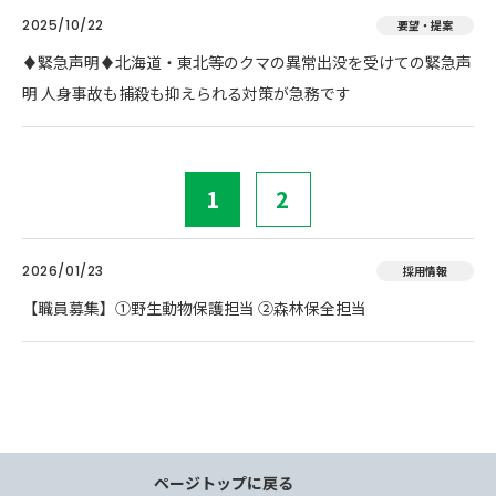
2025/10/22
要望・提案
♦️緊急声明♦️北海道・東北等のクマの異常出没を受けての緊急声
明 人身事故も捕殺も抑えられる対策が急務です
1
2
2026/01/23
採用情報
【職員募集】①野生動物保護担当 ②森林保全担当
ページトップに戻る