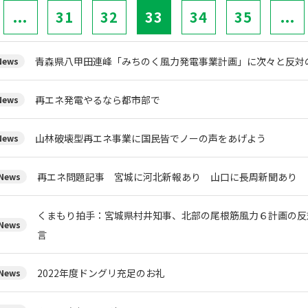
...
31
32
33
34
35
...
青森県八甲田連峰「みちのく風力発電事業計画」に次々と反対
ews
再エネ発電やるなら都市部で
ews
山林破壊型再エネ事業に国民皆でノーの声をあげよう
ews
再エネ問題記事 宮城に河北新報あり 山口に長周新聞あり
ews
くまもり拍手：宮城県村井知事、北部の尾根筋風力６計画の反
ews
言
2022年度ドングリ充足のお礼
ews