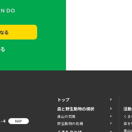
AN DO
なる
する
トップ
森と野生動物の現状
活動
奥山の荒廃
くま
-4
MAP
野生動物の危機
森を
奥山