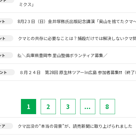
ミクス」
8月2３日（日）金井塚務氏出版記念講演「奥山を捨てたクマ
ント
クマとの共存に必要なことは？捕殺だけでは解決しないクマ
ント
🙋＼兵庫県豊岡市 里山整備ボランティア募集／
ント
８月２４日 第28回 原生林ツアーIn広島 参加者募集❗❗（終
ント
1
2
3
...
8
クマ出没の“本当の背景”が、読売新聞に取り上げられました
ィア