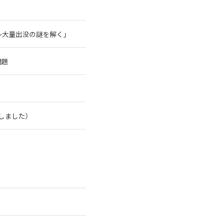
～大量出没の謎を解く」
問題
了しました）