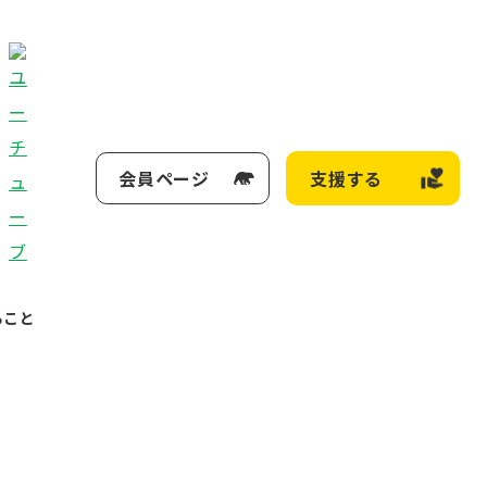
会員ページ
支援する
ること