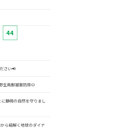
44
ださい📢
野生鳥獣被害防除🐶
ょに静岡の自然を守りまし
験から紐解く地球のダイナ