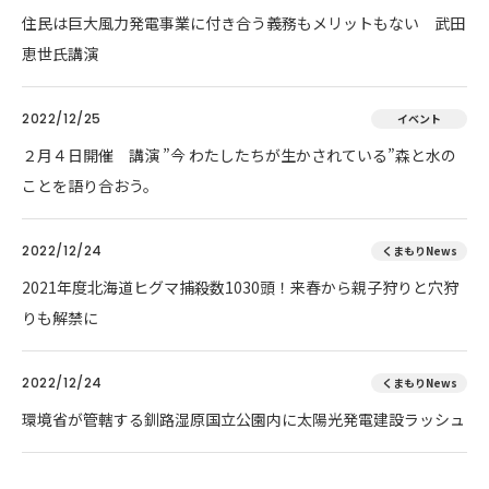
住民は巨大風力発電事業に付き合う義務もメリットもない 武田
恵世氏講演
2022/12/25
イベント
２月４日開催 講演 ”今 わたしたちが生かされている”森と水の
ことを語り合おう。
2022/12/24
くまもりNews
2021年度北海道ヒグマ捕殺数1030頭！来春から親子狩りと穴狩
りも解禁に
2022/12/24
くまもりNews
環境省が管轄する釧路湿原国立公園内に太陽光発電建設ラッシュ