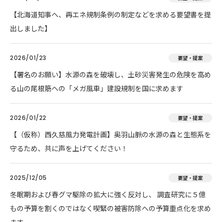
【北海道知事へ、再エネ規制条例の制定などを求める要望書を提
出しました】
2026/01/23
要望・提案
【署名のお願い】水源の森を破壊し、土砂災害発生の危険を高め
る山の尾根筋への「メガ風車」建設規制を国に求めます
2026/01/22
要望・提案
【（仮称）西久慈風力発電計画】奥羽山脈の水源の森と生態系を
守るため、共に声を上げてください！
2025/12/05
要望・提案
冬眠期および春グマ駆除の拡大に強く反対し、 調査研究に５億
もの予算を割くのではなく喫緊の被害防除への予算重点化を求め