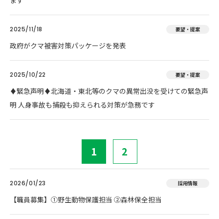
ます
2025/11/18
要望・提案
政府がクマ被害対策パッケージを発表
2025/10/22
要望・提案
♦️緊急声明♦️北海道・東北等のクマの異常出没を受けての緊急声
明 人身事故も捕殺も抑えられる対策が急務です
1
2
2026/01/23
採用情報
【職員募集】①野生動物保護担当 ②森林保全担当