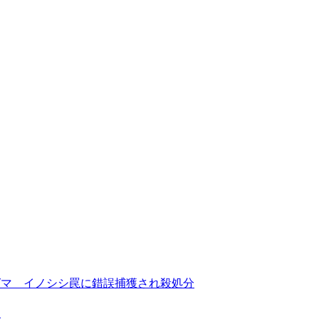
グマ イノシシ罠に錯誤捕獲され殺処分
査