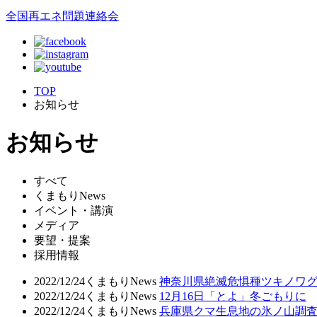
全国再エネ問題連絡会
TOP
お知らせ
お知らせ
すべて
くまもりNews
イベント・講演
メディア
要望・提案
採用情報
2022/12/24
くまもりNews
神奈川県絶滅危惧種ツキノワ
2022/12/24
くまもりNews
12月16日「とよ」冬ごもりに
2022/12/24
くまもりNews
兵庫県クマ生息地の氷ノ山調