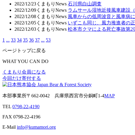
2022/12/23
くまもりNews
石川県白山調査
2022/12/09
くまもりNews
ラムサール湿地近接風車建設
2022/12/08
くまもりNews
風車からの低周波音と風車病
2022/12/05
くまもりNews
いずこも同じ、風力推進者の正
2022/12/03
くまもりNews
松本市クマによる死亡事故第2
1
...
33
34
35
36
37
...
53
ページトップに戻る
WHAT YOU CAN DO
くまもり会員になる
今回だけ寄付する
本部事業所
〒662-0042
兵庫県西宮市分銅町1-4
MAP
TEL
0798-22-4190
FAX
0798-22-4196
E-Mail
info@kumamori.org