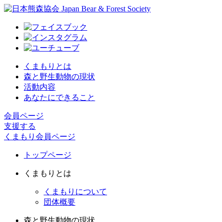
くまもりとは
森と野生動物の現状
活動内容
あなたにできること
会員ページ
支援する
くまもり会員ページ
トップページ
くまもりとは
くまもりについて
団体概要
森と野生動物の現状