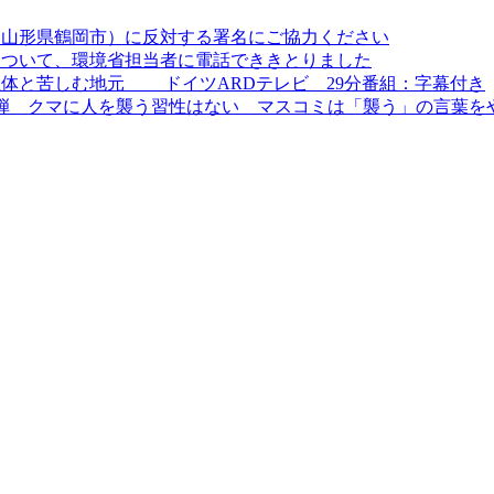
（山形県鶴岡市）に反対する署名にご協力ください
について、環境省担当者に電話でききとりました
体と苦しむ地元 ドイツARDテレビ 29分番組：字幕付き
弾 クマに人を襲う習性はない マスコミは「襲う」の言葉を