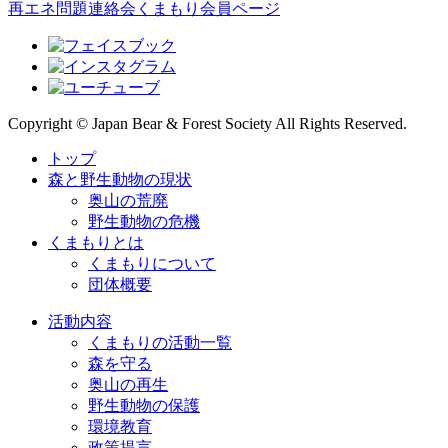
再エネ問題連絡会
くまもり会員ページ
Copyright © Japan Bear & Forest Society All Rights Reserved.
トップ
森と野生動物の現状
奥山の荒廃
野生動物の危機
くまもりとは
くまもりについて
団体概要
活動内容
くまもりの活動一覧
森を守る
奥山の再生
野生動物の保護
環境教育
政策提言