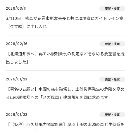
2026/03/11
要望・提案
3月10日 熊森が花巻市猟友会長と共に環境省にガイドライン案
（クマ編）に申し入れ
2026/02/16
要望・提案
【北海道知事へ、再エネ規制条例の制定などを求める要望書を提
出しました】
2026/01/23
要望・提案
【署名のお願い】水源の森を破壊し、土砂災害発生の危険を高め
る山の尾根筋への「メガ風車」建設規制を国に求めます
2026/01/22
要望・提案
【（仮称）西久慈風力発電計画】奥羽山脈の水源の森と生態系を