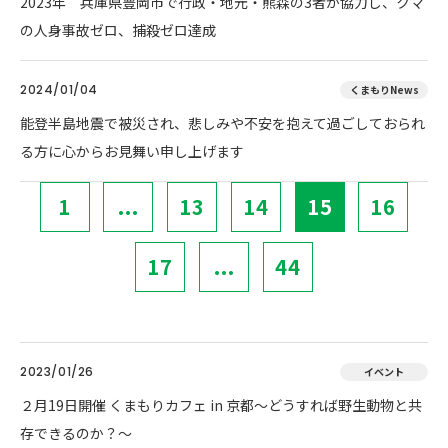
2023年 兵庫県豊岡市で行政・地元・熊森の3者が協力し、クマ
の人身事故ゼロ、捕殺ゼロ達成
2024/01/04
くまもりNews
能登半島地震で被災され、悲しみや不安を抱えて過ごしておられ
る方に心からお見舞い申し上げます
1
...
13
14
15
16
17
...
44
2023/01/26
イベント
２月19日開催 くまもりカフェ in 京都～どうすれば野生動物と共
存できるのか？～