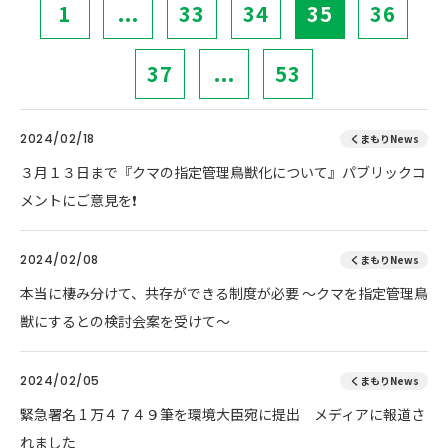
1
...
33
34
35
36
37
...
53
2024/02/18
くまもりNews
３月１３日まで『クマの指定管理鳥獣化について』パブリックコ
メントにご意見を❗
2024/02/08
くまもりNews
本当に棲み分けて、共存ができる制度が必要 ～クマを指定管理鳥
獣にするとの検討会案を受けて～
2024/02/05
くまもりNews
緊急署名 1 万４７４９筆を環境大臣宛に提出 メディアに報道さ
れました