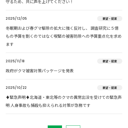
守るため、共に声を上げてください！
2025/12/05
要望・提案
冬眠期および春グマ駆除の拡大に強く反対し、 調査研究に５億
もの予算を割くのではなく喫緊の被害防除への予算重点化を求め
ます
2025/11/18
要望・提案
政府がクマ被害対策パッケージを発表
2025/10/22
要望・提案
♦️緊急声明♦️北海道・東北等のクマの異常出没を受けての緊急声
明 人身事故も捕殺も抑えられる対策が急務です