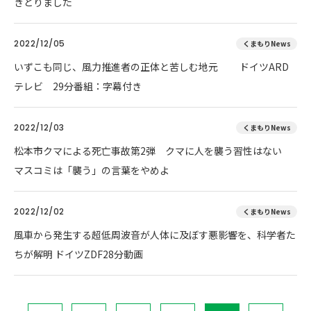
きとりました
2022/12/05
くまもりNews
いずこも同じ、風力推進者の正体と苦しむ地元 ドイツARD
テレビ 29分番組：字幕付き
2022/12/03
くまもりNews
松本市クマによる死亡事故第2弾 クマに人を襲う習性はない
マスコミは「襲う」の言葉をやめよ
2022/12/02
くまもりNews
風車から発生する超低周波音が人体に及ぼす悪影響を、科学者た
ちが解明 ドイツZDF28分動画