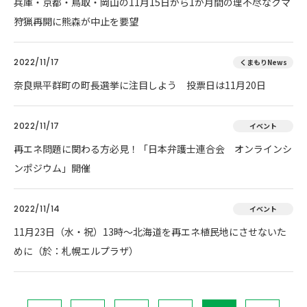
兵庫・京都・鳥取・岡山の11月15日から1か月間の理不尽なクマ
狩猟再開に熊森が中止を要望
2022/11/17
くまもりNews
奈良県平群町の町長選挙に注目しよう 投票日は11月20日
2022/11/17
イベント
再エネ問題に関わる方必見！「日本弁護士連合会 オンラインシ
ンポジウム」開催
2022/11/14
イベント
11月23日（水・祝）13時～北海道を再エネ植民地にさせないた
めに（於：札幌エルプラザ）