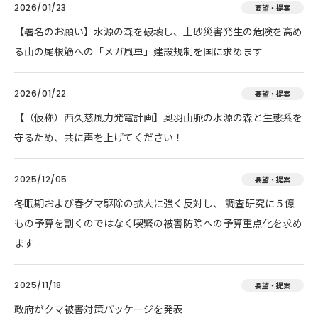
2026/01/23
要望・提案
【署名のお願い】水源の森を破壊し、土砂災害発生の危険を高め
る山の尾根筋への「メガ風車」建設規制を国に求めます
2026/01/22
要望・提案
【（仮称）西久慈風力発電計画】奥羽山脈の水源の森と生態系を
守るため、共に声を上げてください！
2025/12/05
要望・提案
冬眠期および春グマ駆除の拡大に強く反対し、 調査研究に５億
もの予算を割くのではなく喫緊の被害防除への予算重点化を求め
ます
2025/11/18
要望・提案
政府がクマ被害対策パッケージを発表