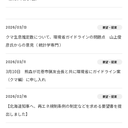
2026/03/13
要望・提案
クマ生息推定数について、環境省ガイドラインの問題点 山上俊
彦氏からの意見（ 統計学専門 ）
2026/03/11
要望・提案
3月10日 熊森が花巻市猟友会長と共に環境省にガイドライン案
（クマ編）に申し入れ
2026/02/16
要望・提案
【北海道知事へ、再エネ規制条例の制定などを求める要望書を提
出しました】