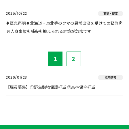
2025/10/22
要望・提案
♦️緊急声明♦️北海道・東北等のクマの異常出没を受けての緊急声
明 人身事故も捕殺も抑えられる対策が急務です
1
2
2026/01/23
採用情報
【職員募集】①野生動物保護担当 ②森林保全担当